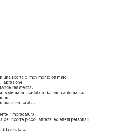
 una libertà di movimento ottimale,
all’abrasione,
grande resistenza,
i un sistema anticaduta a richiamo automatico,
amenti,
in posizione eretta.
ente l’imbracatura,
per riporre piccoli attrezzi ed effetti personali,
 il lavoratore.