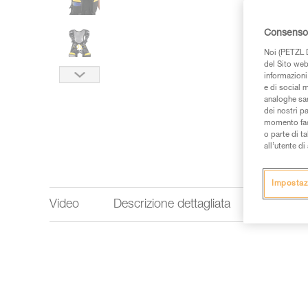
Consenso 
Noi (PETZL D
del Sito web,
informazioni 
e di social m
analoghe sar
dei nostri p
momento facen
o parte di t
all’utente d
Impostaz
Video
Descrizione dettagliata
Informaz