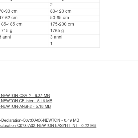
1
2
70-93 cm
83-120 cm
47-62 cm
50-65 cm
165-185 cm
175-200 cm
1715 g
1765 g
3 anni
3 anni
1
1
que-NEWTON-CSA-2 - 6.32 MB
que-NEWTON CE Inter - 5.16 MB
que-NEWTON-ANSI-2 - 5.18 MB
CA-Declaration-C073XA0X-NEWTON - 0.49 MB
-Declaration-C073FA0X-NEWTON EASYFIT INT - 0.22 MB