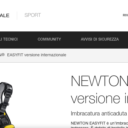
ALE
SPORT
RI
I TECNICI
COMMUNITY
AVVISI DI SICUREZZA
®
N
EASYFIT versione internazionale
NEWTO
versione 
Imbracatura anticaduta
NEWTON EASYFIT è un’imbracat