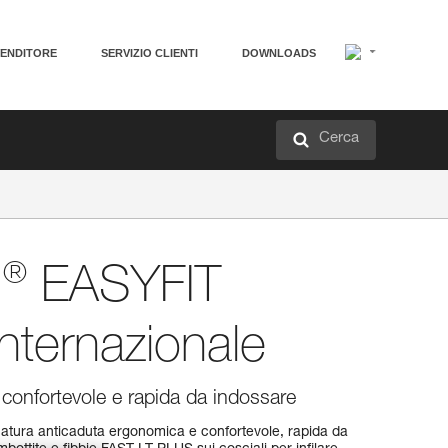
VENDITORE
SERVIZIO CLIENTI
DOWNLOADS
Cerca
®
N
EASYFIT
internazionale
 confortevole e rapida da indossare
ura anticaduta ergonomica e confortevole, rapida da