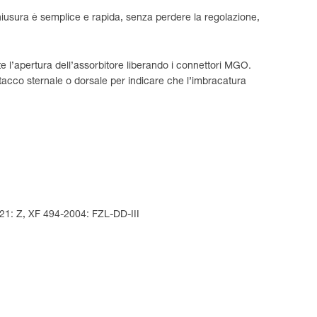
a chiusura è semplice e rapida, senza perdere la regolazione,
e l’apertura dell’assorbitore liberando i connettori MGO.
tacco sternale o dorsale per indicare che l’imbracatura
21: Z, XF 494-2004: FZL-DD-III