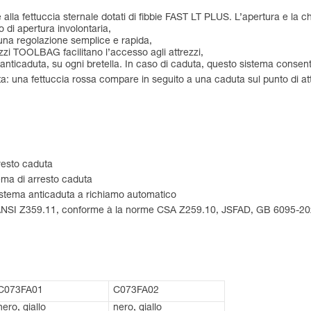
li e alla fettuccia sternale dotati di fibbie FAST LT PLUS. L’apertura e l
o di apertura involontaria,
una regolazione semplice e rapida,
zzi TOOLBAG facilitano l’accesso agli attrezzi,
anticaduta, su ogni bretella. In caso di caduta, questo sistema consent
ta: una fettuccia rossa compare in seguito a una caduta sul punto di at
resto caduta
ema di arresto caduta
sistema anticaduta a richiamo automatico
e ANSI Z359.11, conforme à la norme CSA Z259.10, JSFAD, GB 6095-20
C073FA01
C073FA02
nero, giallo
nero, giallo