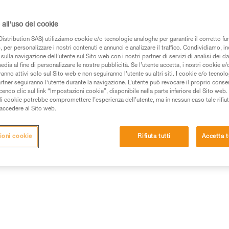
indossare. È dotata di bretelle i
l’imbracatura tenendo i piedi pe
leggera e traspirante, propone d
all'uso dei cookie
L’accesso agli attrezzi è immedi
TOOLBAG. Il punto di attacco ste
istribution SAS) utilizziamo cookie e/o tecnologie analoghe per garantire il corretto f
tessuto, le garantiscono una g
 per personalizzare i nostri contenuti e annunci e analizzare il traffico. Condividiamo, in
Leggi..
sulla navigazione dell’utente sul Sito web con i nostri partner di servizi di analisi dei dat
edia al fine di personalizzare le nostre pubblicità. Se l’utente accetta, i nostri cookie e
anno attivi solo sul Sito web e non seguiranno l’utente su altri siti. I cookie e/o tecnol
Trova un rivenditore
artner seguiranno l’utente durante la navigazione. L’utente può revocare il proprio conse
do clic sul link “Impostazioni cookie”, disponibile nella parte inferiore del Sito web. Il 
ali cookie potrebbe compromettere l’esperienza dell’utente, ma in nessun caso tale rifiu
i accedere al Sito web.
ioni cookie
Rifiuta tutti
Accetta t
Altri prodotti
ioni tecniche
Ispezione