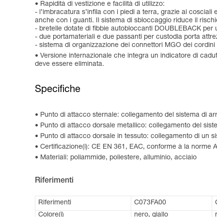
Rapidità di vestizione e facilità di utilizzo:
- l’imbracatura s’infila con i piedi a terra, grazie ai coscia
anche con i guanti. Il sistema di sbloccaggio riduce il rischi
- bretelle dotate di fibbie autobloccanti DOUBLEBACK per 
- due portamateriali e due passanti per custodia porta attre
- sistema di organizzazione dei connettori MGO dei cordini 
Versione internazionale che integra un indicatore di cadu
deve essere eliminata.
Specifiche
Punto di attacco sternale: collegamento del sistema di ar
Punto di attacco dorsale metallico: collegamento del sist
Punto di attacco dorsale in tessuto: collegamento di un 
Certificazione(i): CE EN 361, EAC, conforme à la norm
Materiali: poliammide, poliestere, alluminio, acciaio
Riferimenti
Riferimenti
C073FA00
Colore(i)
nero, giallo