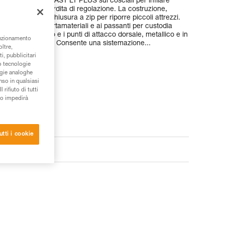
mbottite e fibbie FAST LT PLUS sui cosciali per infilare
r terra, senza perdita di regolazione. La costruzione,
ue tasche con chiusura a zip per riporre piccoli attrezzi.
ato, grazie ai portamateriali e ai passanti per custodia
rnale in tessuto e i punti di attacco dorsale, metallico e in
unzionamento
rande polivalenza. Consente una sistemazione...
oltre,
i, pubblicitari
/o tecnologie
ogie analoghe
nso in qualsiasi
rifiuto di tutti
to impedirà
utti i cookie