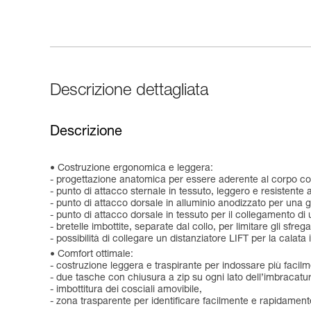
Descrizione dettagliata
Descrizione
Costruzione ergonomica e leggera:
- progettazione anatomica per essere aderente al corpo con
- punto di attacco sternale in tessuto, leggero e resistente 
- punto di attacco dorsale in alluminio anodizzato per una 
- punto di attacco dorsale in tessuto per il collegamento d
- bretelle imbottite, separate dal collo, per limitare gli sfreg
- possibilità di collegare un distanziatore LIFT per la calata 
Comfort ottimale:
- costruzione leggera e traspirante per indossare più facilm
- due tasche con chiusura a zip su ogni lato dell’imbracatura 
- imbottitura dei cosciali amovibile,
- zona trasparente per identificare facilmente e rapidamente