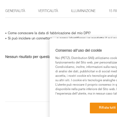
GENERALITÀ
VERTICALITÀ
ILLUMINAZIONE
15 R
Come conoscere la data di fabbricazione del mio DPI?
Si può incidere un connettore… o come identificare un prodotto il cui nu
Consenso all'uso dei cookie
Nessun risultato per questa ricerca
Noi (PETZL Distribution SAS) utilizziamo cooki
funzionamento del Sito web, per personalizzare 
Condividiamo, inoltre, informazioni sulla navig
di analisi dei dati, pubblicitari e di social med
accetta, i nostri cookie e/o tecnologie analog
su altri siti. I cookie e/o tecnologie analoghe
L’utente può revocare il proprio consenso in 
disponibile nella parte inferiore del Sito web. 
l’esperienza dell’utente, ma in nessun caso tal
Rifiuta tutti