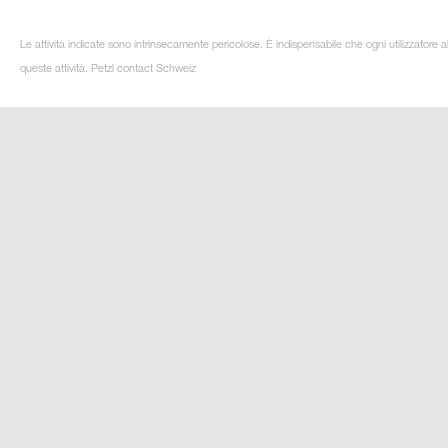
Le attività indicate sono intrinsecamente pericolose. È indispensabile che ogni utilizzatore 
queste attività. Petzl contact Schweiz