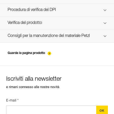
scopri ePPEcentre
Procedura di verifica del DPI
verif-EPI-casques-PRO-procedure-IT
Verifica del prodotto
verif-EPI-casque-PRO-suivi-IT
Consigli per la manutenzione del materiale Petzl
entretien-casques-IT
Guarda la pagina prodotto
Iscriviti alla newsletter
e rimani connesso alle nostre novità
E-mail *