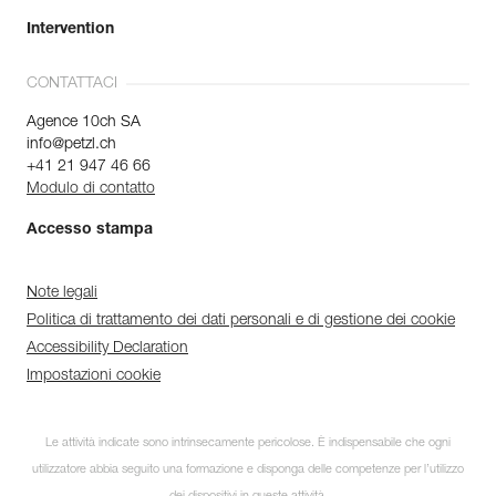
Intervention
CONTATTACI
Agence 10ch SA
info@petzl.ch
+41 21 947 46 66
Modulo di contatto
Accesso stampa
Note legali
Politica di trattamento dei dati personali e di gestione dei cookie
Accessibility Declaration
Impostazioni cookie
Le attività indicate sono intrinsecamente pericolose. È indispensabile che ogni
utilizzatore abbia seguito una formazione e disponga delle competenze per l’utilizzo