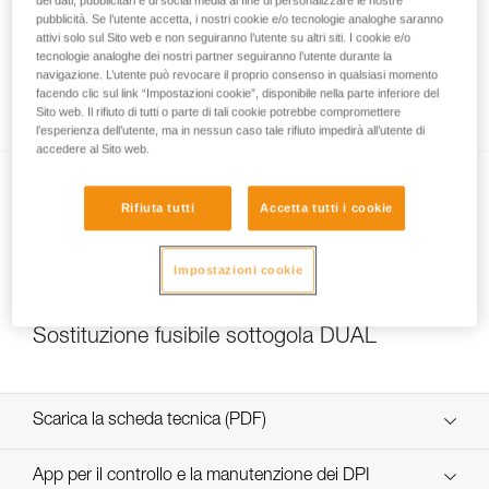
dei dati, pubblicitari e di social media al fine di personalizzare le nostre
pubblicità. Se l’utente accetta, i nostri cookie e/o tecnologie analoghe saranno
attivi solo sul Sito web e non seguiranno l’utente su altri siti. I cookie e/o
tecnologie analoghe dei nostri partner seguiranno l’utente durante la
Quale resistenza scegliere per il sottogola
navigazione. L’utente può revocare il proprio consenso in qualsiasi momento
facendo clic sul link “Impostazioni cookie”, disponibile nella parte inferiore del
DUAL?
Sito web. Il rifiuto di tutti o parte di tali cookie potrebbe compromettere
l’esperienza dell’utente, ma in nessun caso tale rifiuto impedirà all’utente di
accedere al Sito web.
Rifiuta tutti
Accetta tutti i cookie
Impostazioni cookie
NEW
Sostituzione fusibile sottogola DUAL
Scarica la scheda tecnica (PDF)
Technical Notice
App per il controllo e la manutenzione dei DPI