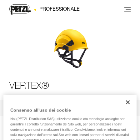
PROFESSIONALE
VERTEX®
Tutti i consigli tecnici
2
Filtro
Consenso all'uso dei cookie
Noi (PETZL Distribution SAS) utilizziamo cookie e/o tecnologie analoghe per
garantire il corretto funzionamento del Sito web, per personalizzare i nostri
contenuti e annunci e analizzare il traffico. Condividiamo, inoltre, informazioni
sulla navigazione dell’utente sul Sito web con i nostri partner di servizi di analisi