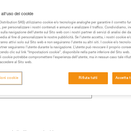
all'uso dei cookie
istribution SAS) utilizziamo cookie e/o tecnologie analoghe per garantire il corretto f
 e sempre valido
 per personalizzare i nostri contenuti e annunci e analizzare il traffico. Condividiamo, in
sulla navigazione dell’utente sul Sito web con i nostri partner di servizi di analisi dei dat
edia al fine di personalizzare le nostre pubblicità. Se l’utente accetta, i nostri cookie e
anno attivi solo sul Sito web e non seguiranno l’utente su altri siti. I cookie e/o tecnol
artner seguiranno l’utente durante la navigazione. L’utente può revocare il proprio conse
do clic sul link “Impostazioni cookie”, disponibile nella parte inferiore del Sito web. Il 
ali cookie potrebbe compromettere l’esperienza dell’utente, ma in nessun caso tale rifiu
i accedere al Sito web.
ioni cookie
Rifiuta tutti
Accetta t