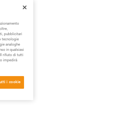
unzionamento
oltre,
i, pubblicitari
/o tecnologie
ogie analoghe
nso in qualsiasi
rifiuto di tutti
to impedirà
utti i cookie