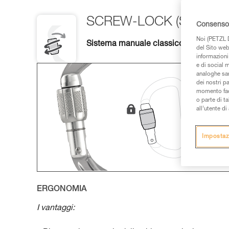
SCREW-LOCK (SL)
Consenso 
Noi (PETZL D
Sistema manuale classico, polivalente
del Sito web,
informazioni 
e di social m
analoghe sar
dei nostri p
momento facen
o parte di t
all’utente d
Impostaz
ERGONOMIA
I vantaggi: