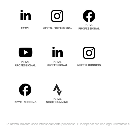
Le attività indicate sono intrinsecamente pericolose. È indispensabile che ogni utilizzatore 