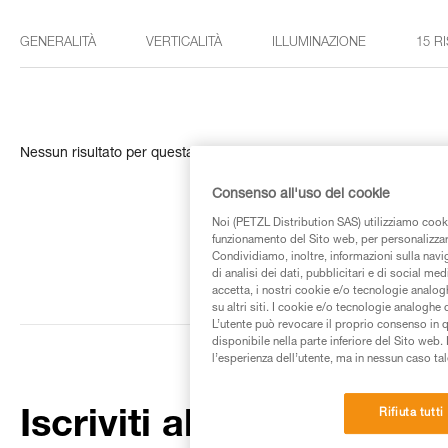
GENERALITÀ
VERTICALITÀ
ILLUMINAZIONE
15 R
Nessun risultato per questa ricerca
Consenso all'uso dei cookie
Noi (PETZL Distribution SAS) utilizziamo cooki
funzionamento del Sito web, per personalizzare 
Condividiamo, inoltre, informazioni sulla navig
di analisi dei dati, pubblicitari e di social med
accetta, i nostri cookie e/o tecnologie analog
su altri siti. I cookie e/o tecnologie analoghe
L’utente può revocare il proprio consenso in 
disponibile nella parte inferiore del Sito web. 
l’esperienza dell’utente, ma in nessun caso tal
Rifiuta tutti
Iscriviti alla newsletter