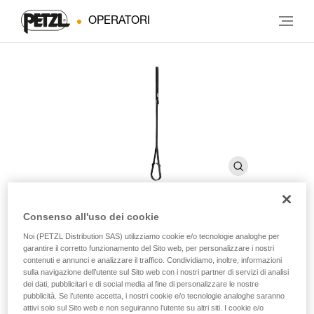
OPERATORI
Consenso all'uso dei cookie
FOOTAPE
Noi (PETZL Distribution SAS) utilizziamo cookie e/o tecnologie analoghe per
garantire il corretto funzionamento del Sito web, per personalizzare i nostri
contenuti e annunci e analizzare il traffico. Condividiamo, inoltre, informazioni
sulla navigazione dell’utente sul Sito web con i nostri partner di servizi di analisi
Pedale regolabile in fettuccia
dei dati, pubblicitari e di social media al fine di personalizzare le nostre
pubblicità. Se l’utente accetta, i nostri cookie e/o tecnologie analoghe saranno
Il pedale regolabile FOOTAPE si utilizza con la maniglia
attivi solo sul Sito web e non seguiranno l’utente su altri siti. I cookie e/o