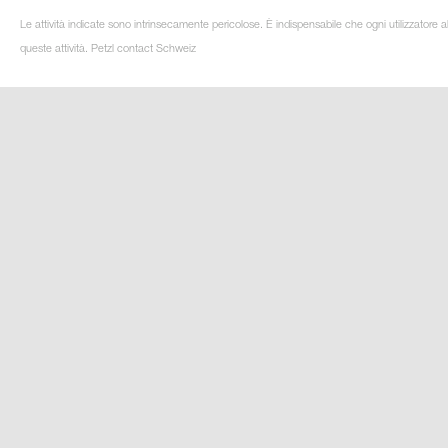
Le attività indicate sono intrinsecamente pericolose. È indispensabile che ogni utilizzatore 
queste attività. Petzl contact Schweiz