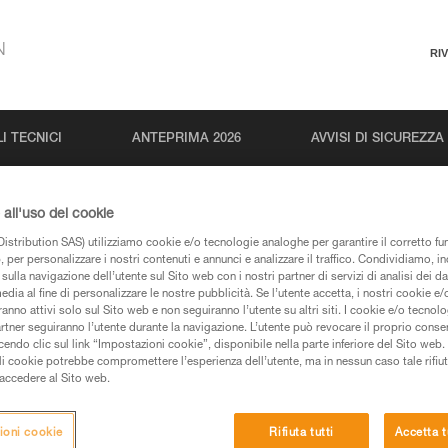
N
RI
I TECNICI
ANTEPRIMA 2026
AVVISI DI SICUREZZA
all'uso dei cookie
istribution SAS) utilizziamo cookie e/o tecnologie analoghe per garantire il corretto f
 per personalizzare i nostri contenuti e annunci e analizzare il traffico. Condividiamo, in
sulla navigazione dell’utente sul Sito web con i nostri partner di servizi di analisi dei dat
edia al fine di personalizzare le nostre pubblicità. Se l’utente accetta, i nostri cookie e
anno attivi solo sul Sito web e non seguiranno l’utente su altri siti. I cookie e/o tecnol
artner seguiranno l’utente durante la navigazione. L’utente può revocare il proprio conse
pagine prodotti e tecniche, le troverete qui.
do clic sul link “Impostazioni cookie”, disponibile nella parte inferiore del Sito web. Il 
ali cookie potrebbe compromettere l’esperienza dell’utente, ma in nessun caso tale rifiu
i accedere al Sito web.
ioni cookie
Rifiuta tutti
Accetta t