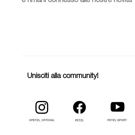
e rimani connesso alle nostre novità
Unisciti alla community!