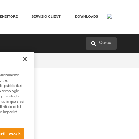
VENDITORE
SERVIZIO CLIENTI
DOWNLOADS
Cerca
unzionamento
oltre,
i, pubblicitari
/o tecnologie
ogie analoghe
nso in qualsiasi
rifiuto di tutti
to impedirà
utti i cookie