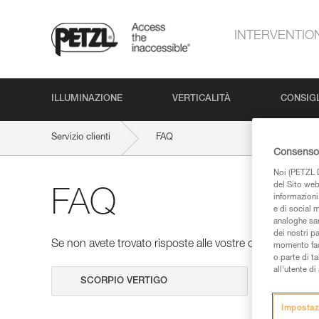
INTERVENTIO
ILLUMINAZIONE
VERTICALITÀ
CONSIGL
Servizio clienti
FAQ
Consenso 
Noi (PETZL D
del Sito web,
FAQ
informazioni 
e di social m
analoghe sar
dei nostri p
Se non avete trovato risposte alle vostre domande nelle 
momento facen
o parte di t
all’utente d
Cerca
Impostaz