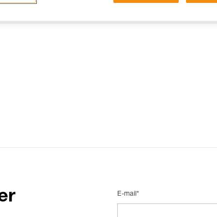
15 RISPOSTE FREQUENTI
CONTATTI
er
E-mail*