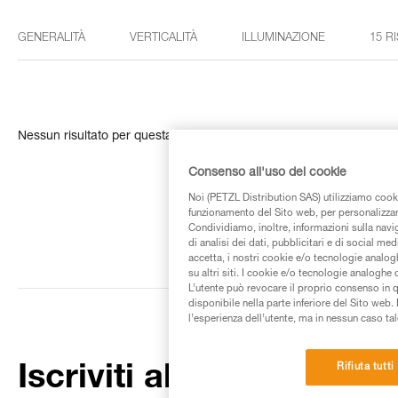
GENERALITÀ
VERTICALITÀ
ILLUMINAZIONE
15 R
Nessun risultato per questa ricerca
Consenso all'uso dei cookie
Noi (PETZL Distribution SAS) utilizziamo cooki
funzionamento del Sito web, per personalizzare 
Condividiamo, inoltre, informazioni sulla navig
di analisi dei dati, pubblicitari e di social med
accetta, i nostri cookie e/o tecnologie analog
su altri siti. I cookie e/o tecnologie analoghe
L’utente può revocare il proprio consenso in 
disponibile nella parte inferiore del Sito web. 
l’esperienza dell’utente, ma in nessun caso tal
Rifiuta tutti
Iscriviti alla newsletter