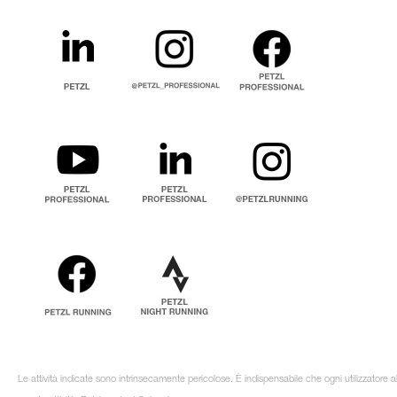
Le attività indicate sono intrinsecamente pericolose. È indispensabile che ogni utilizzatore 