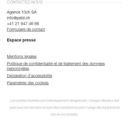
CONTACTEZ-NOUS
Agence 10ch SA
info@petzl.ch
+41 21 947 46 66
Formulaire de contact
Espace presse
Mentions légales
Politique de confidentialité et de traitement des données
personnelles
Déclaration d'accessibilité
Paramètres des cookies
Les activités illustrées sont intrinsèquement dangereuses. Chaque utilisateur doit
avoir suivi une formation et avoir des compétences pour l’usage des équipements
lors de ces activités.