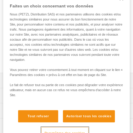
La dégaine SPIRIT EXPRESS est légère, ergonomique et
Faites un choix concernant vos données
polyvalente. Le design des mousquetons SPIRIT optimise les
manipulations. Le système Keylock des mousquetons évite
Nous (PETZL Distribution SAS) et nos partenaires utilisons des cookies et/ou
l’accrochage involontaire durant les phases de
technologies similaires pour nous assurer du bon fonctionnement de notre
Site, pour personnaliser notre contenu et nos publicités, et pour analyser notre
mousquetonnage et de démousquetonnage. Ergonomique,
trafic. Nous partageons également des informations, quant à votre navigation
la sangle EXPRESS permet une parfaite prise en main. Son
sur notre Site, avec nos partenaires analytiques, publicitaires et de réseaux
excellent rapport poids/performance lui permet d'enchaîner
sociaux afin de personnaliser nos publicités. Dans le cas où vous les
les voies en falaise et de s'aventurer en grande voie. Elle est
acceptez, nos cookies et/ou technologies similaires ne sont actifs que sur
disponible en trois longueurs (12, 17 et 25 cm) pour
notre Site et ne vous suivront pas sur d’autres sites web. Les cookies et/ou
s'adapter à tous les usages et mieux gérer le tirage de la
technologies similaires de nos partenaires vous suivront pendant toute votre
navigation.
corde.
Vous pouvez retirer votre consentement à tout moment en cliquant sur le lien «
Paramètres des cookies » prévu à cet effet en bas de page du Site.
Descriptif
Le fait de refuser tout ou partie de ces cookies peut dégrader votre expérience
utilisateur, mais en aucun cas ce refus ne vous empêchera d’accéder à notre
Légère et polyvalente pour l'escalade sportive et le travail
Spécifications techniques
Site.
des voies :
- excellent rapport poids/performance,
Résistance grand axe: 23 kN
Informations techniques
- 92 g la dégaine de 12 cm.
Tout refuser
Autoriser tous les cookies
Résistance petit axe: 7 kN
Préhension et clippage facilités :
Notice
Résistance doigt ouvert: 8 kN
- mousquetons avec système Keylock conçu pour éviter
Inspection
Télécharger le pdf technical-notice-climbing-carabiner-
les accrochages intempestifs sur le porte-matériel,
sling-1