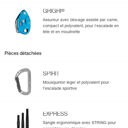
Longueur de la sangle : 25 cm
Résistance : 22 kN
®
GRIGRI
Poids : 107 g
Assureur avec blocage assisté par came,
Garantie : 3 ans
compact et polyvalent, pour l'escalade en
Conditionnement : 1
tête et en moulinette
Pièces détachées
SPIRIT
Mousqueton léger et polyvalent pour
l’escalade sportive
EXPRESS
Sangle ergonomique avec STRING pour