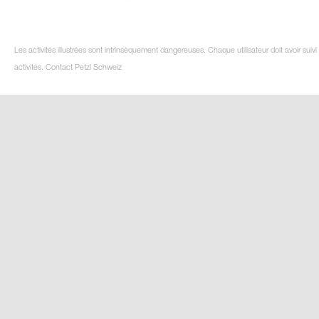
Les activités illustrées sont intrinsèquement dangereuses. Chaque utilisateur doit avoir su
activités. Contact Petzl Schweiz