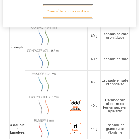
Escalade en
Paramètres des cookies
58 g
falaise
Alpinisme
Escalade en salle
60 g
et en falaise
à simple
60 g
Escalade en salle
Escalade en salle
65 g
et en falaise
Escalade sur
glace, mixte
40 g
Performance en
alpinisme
à double
Escalade en
/
44 g
grande voie
jumelées
Alpinisme