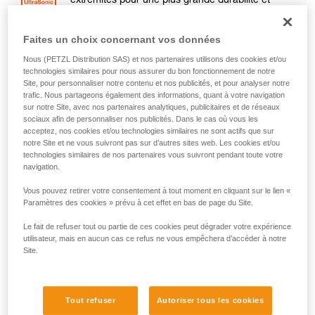
extrémités pour une plus grande durabilité et
éviter l’éclatement du bout de la corde (sauf en
longueur de 200 mètres).
Faites un choix concernant vos données
Nous (PETZL Distribution SAS) et nos partenaires utilisons des cookies et/ou
Signale le milieu de la corde pour faciliter les
technologies similaires pour nous assurer du bon fonctionnement de notre
manœuvres (sauf en longueur de 200 mètres).
Site, pour personnaliser notre contenu et nos publicités, et pour analyser notre
trafic. Nous partageons également des informations, quant à votre navigation
sur notre Site, avec nos partenaires analytiques, publicitaires et de réseaux
sociaux afin de personnaliser nos publicités. Dans le cas où vous les
acceptez, nos cookies et/ou technologies similaires ne sont actifs que sur
notre Site et ne vous suivront pas sur d’autres sites web. Les cookies et/ou
Choisir sa corde dynamique
technologies similaires de nos partenaires vous suivront pendant toute votre
navigation.
POIDS
TRAITEMENT
PRATIQUES
AU
Vous pouvez retirer votre consentement à tout moment en cliquant sur le lien «
ADDITIONNEL
PRIVILÉGIÉES
MÈTRE
Paramètres des cookies » prévu à cet effet en bas de page du Site.
Escalade sur
glace, mixte
Performance en
Le fait de refuser tout ou partie de ces cookies peut dégrader votre expérience
54 g
alpinisme
utilisateur, mais en aucun cas ce refus ne vous empêchera d’accéder à notre
Performance en
Site.
escalade en
multi-
falaise
type
Performance en
escalade en
55 g
falaise
Tout refuser
Autoriser tous les cookies
Alpinisme