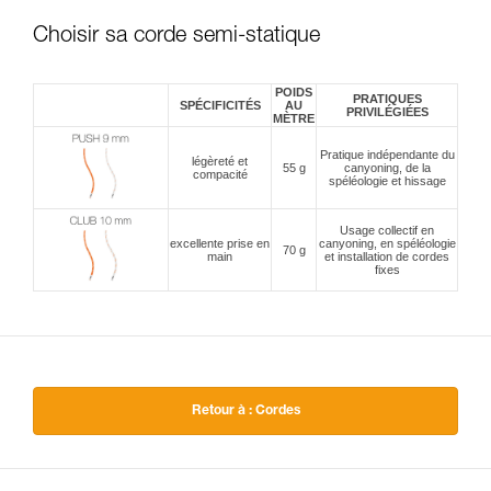
Choisir sa corde semi-statique
POIDS
PRATIQUES
SPÉCIFICITÉS
AU
PRIVILÉGIÉES
MÈTRE
Pratique indépendante du
légèreté et
55 g
canyoning, de la
compacité
spéléologie et hissage
Usage collectif en
excellente prise en
canyoning, en spéléologie
70 g
main
et installation de cordes
fixes
Retour à : Cordes