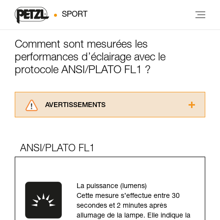
SPORT
Comment sont mesurées les
performances d’éclairage avec le
protocole ANSI/PLATO FL1 ?
AVERTISSEMENTS
Lisez attentivement les notices techniques des
produits utilisés dans ce conseil avant de le
consulter. Vous devez avoir compris les
ANSI/PLATO FL1
informations de la notice technique pour
pouvoir comprendre ce complément
d’informations.
Maîtriser ces techniques nécessite une
La puissance (lumens)
formation et un entraînement spécifique. Validez
Cette mesure s’effectue entre 30
avec un professionnel votre capacité à refaire
secondes et 2 minutes après
la manipulation, seul, en toute sécurité, avant
allumage de la lampe. Elle indique la