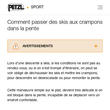
SPORT
Comment passer des skis aux crampons
dans la pente
AVERTISSEMENTS
Lisez attentivement les notices techniques des
produits utilisés dans ce conseil avant de le
Lors d’une descente à skis, si les conditions ne sont pas au
consulter. Vous devez avoir compris les
rendez-vous, ou si on s’est trompé d’itinéraire, on peut se
informations de la notice technique pour
voir obligé de déchausser les skis et mettre les crampons,
pouvoir comprendre ce complément
pour descendre en désescalade ou pour remonter la pente.
d’informations.
Maîtriser ces techniques nécessite une
formation et un entraînement spécifique. Validez
Cette manœuvre simple sur le plat, devient très délicate si on
avec un professionnel votre capacité à refaire
est bloqué dans la pente, incapable de se déplacer vers un
la manipulation, seul, en toute sécurité, avant
endroit confortable.
de la reproduire en autonomie.
Nous donnons des exemples de techniques