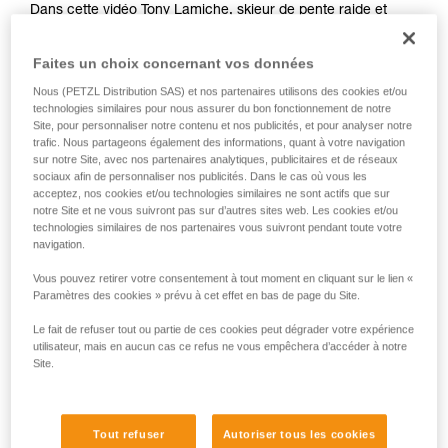
Dans cette vidéo Tony Lamiche, skieur de pente raide et
liées à votre activité. Il peut en exister d’autres
athlète Petzl, nous montre sa méthode.
que nous ne décrivons pas ici.
Faites un choix concernant vos données
Le premier réflexe doit être de s’assurer sur une broche ou
Nous (PETZL Distribution SAS) et nos partenaires utilisons des cookies et/ou
tout autre ancrage improvisé, car il y a un grand risque de
technologies similaires pour nous assurer du bon fonctionnement de notre
perdre l’équilibre ou de glisser lors des nombreuses
Site, pour personnaliser notre contenu et nos publicités, et pour analyser notre
manipulations de matériel.
trafic. Nous partageons également des informations, quant à votre navigation
sur notre Site, avec nos partenaires analytiques, publicitaires et de réseaux
sociaux afin de personnaliser nos publicités. Dans le cas où vous les
Attention, Tony Lamiche utilise une technique personnelle
acceptez, nos cookies et/ou technologies similaires ne sont actifs que sur
notre Site et ne vous suivront pas sur d’autres sites web. Les cookies et/ou
pour sangler ses crampons, qui présente un avantage de
technologies similaires de nos partenaires vous suivront pendant toute votre
confort, mais un risque plus élevé d’accrocher les crampons
navigation.
entre eux pendant la marche. Petzl recommande de
respecter la notice technique des crampons et d’apporter le
Vous pouvez retirer votre consentement à tout moment en cliquant sur le lien «
plus grand soin au réglage des crampons sur les chaussures
Paramètres des cookies » prévu à cet effet en bas de page du Site.
avant leur utilisation.
Le fait de refuser tout ou partie de ces cookies peut dégrader votre expérience
utilisateur, mais en aucun cas ce refus ne vous empêchera d’accéder à notre
Site.
Tout refuser
Autoriser tous les cookies