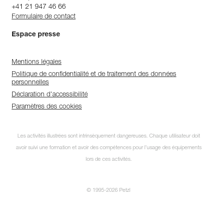
+41 21 947 46 66
Formulaire de contact
Espace presse
Mentions légales
Politique de confidentialité et de traitement des données
personnelles
Déclaration d'accessibilité
Paramètres des cookies
Les activités illustrées sont intrinsèquement dangereuses. Chaque utilisateur doit
avoir suivi une formation et avoir des compétences pour l’usage des équipements
lors de ces activités.
© 1995-2026 Petzl