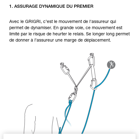
d’informations.
1. ASSURAGE DYNAMIQUE DU PREMIER
Maîtriser ces techniques nécessite une
formation et un entraînement spécifique. Validez
avec un professionnel votre capacité à refaire
Avec le GRIGRI, c’est le mouvement de l'assureur qui
la manipulation, seul, en toute sécurité, avant
permet de dynamiser. En grande voie, ce mouvement est
de la reproduire en autonomie.
limité par le risque de heurter le relais. Se longer long permet
Nous donnons des exemples de techniques
de donner à l’assureur une marge de déplacement.
liées à votre activité. Il peut en exister d’autres
que nous ne décrivons pas ici.