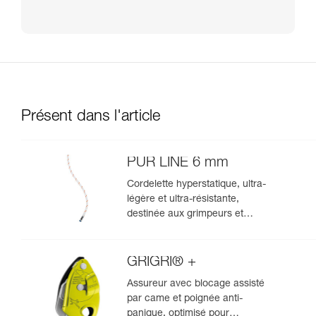
Présent dans l'article
PUR LINE 6 mm
Cordelette hyperstatique, ultra-
légère et ultra-résistante,
destinée aux grimpeurs et
alpinistes pour hisser un sac et
rappeler une corde à simple lors
de descente en rappel
GRIGRI® +
Assureur avec blocage assisté
par came et poignée anti-
panique, optimisé pour