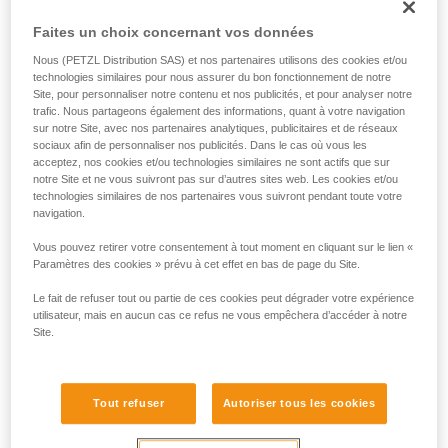
Faites un choix concernant vos données
Nous (PETZL Distribution SAS) et nos partenaires utilisons des cookies et/ou
technologies similaires pour nous assurer du bon fonctionnement de notre
Site, pour personnaliser notre contenu et nos publicités, et pour analyser notre
trafic. Nous partageons également des informations, quant à votre navigation
sur notre Site, avec nos partenaires analytiques, publicitaires et de réseaux
sociaux afin de personnaliser nos publicités. Dans le cas où vous les
acceptez, nos cookies et/ou technologies similaires ne sont actifs que sur
notre Site et ne vous suivront pas sur d’autres sites web. Les cookies et/ou
technologies similaires de nos partenaires vous suivront pendant toute votre
navigation.
2. ASSURAGE DU SECOND
Vous pouvez retirer votre consentement à tout moment en cliquant sur le lien «
Paramètres des cookies » prévu à cet effet en bas de page du Site.
Avec un REVERSO :
Le leader peut grimper léger avec un REVERSO, qui permet
Le fait de refuser tout ou partie de ces cookies peut dégrader votre expérience
utilisateur, mais en aucun cas ce refus ne vous empêchera d’accéder à notre
d’assurer le second confortablement.
Site.
Tout refuser
Autoriser tous les cookies