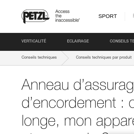
SPORT
VERTICALITÉ
ECLAIRAGE
CONSEILS T
Conseils techniques
Conseils techniques par produit
Anneau d’assurage et points d’encordement : où placer ma 
Anneau d’assurage
d’encordement : 
longe, mon appare