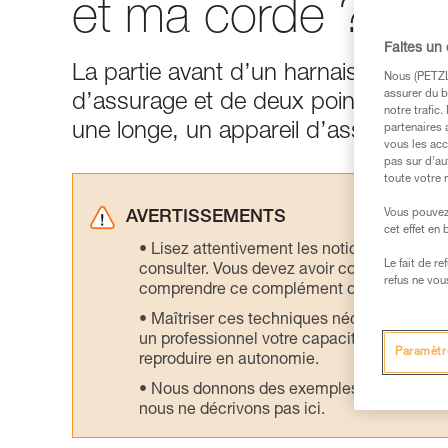
et ma corde ?
Faites un
La partie avant d’un harnais d’esca
Nous (PETZL 
assurer du b
d’assurage et de deux points d’enco
notre trafic
une longe, un appareil d’assurage e
partenaires 
vous les acc
pas sur d’au
toute votre 
Vous pouvez 
AVERTISSEMENTS
cet effet en
Lisez attentivement les notices technique
Le fait de r
consulter. Vous devez avoir compris les in
refus ne vou
comprendre ce complément d’informations
Maîtriser ces techniques nécessite une f
un professionnel votre capacité à refaire la
Paramètr
reproduire en autonomie.
Nous donnons des exemples de techniques l
nous ne décrivons pas ici.