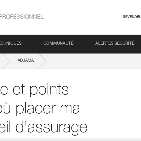
PROFESSIONNEL
REVENDE
ECHNIQUES
COMMUNAUTÉ
ALERTES SÉCURITÉ
ADJAMA
longe, mon appareil d’assurage et ma corde ?
 et points
où placer ma
il d’assurage