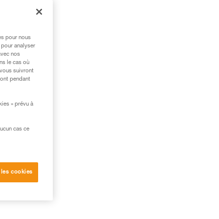
au
res pour nous
 pour analyser
r
avec nos
ns le cas où
 vous suivront
ront pendant
kies » prévu à
aucun cas ce
 les cookies