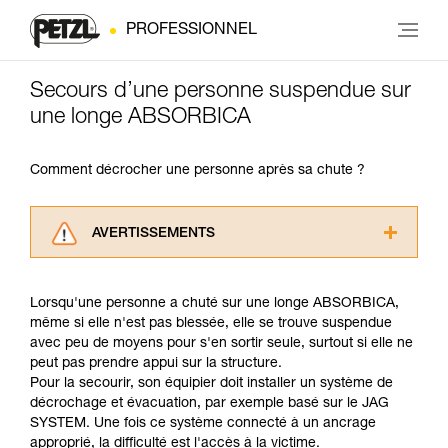
PROFESSIONNEL
Secours d’une personne suspendue sur
une longe ABSORBICA
Comment décrocher une personne après sa chute ?
AVERTISSEMENTS
Lisez attentivement les notices techniques des
produits utilisés dans ce conseil avant de le
Lorsqu'une personne a chuté sur une longe ABSORBICA,
consulter. Vous devez avoir compris les
même si elle n'est pas blessée, elle se trouve suspendue
informations de la notice technique pour
avec peu de moyens pour s'en sortir seule, surtout si elle ne
pouvoir comprendre ce complément
peut pas prendre appui sur la structure.
d’informations.
Pour la secourir, son équipier doit installer un système de
Maîtriser ces techniques nécessite une
décrochage et évacuation, par exemple basé sur le JAG
formation et un entraînement spécifique. Validez
SYSTEM. Une fois ce système connecté à un ancrage
avec un professionnel votre capacité à refaire
approprié, la difficulté est l'accès à la victime.