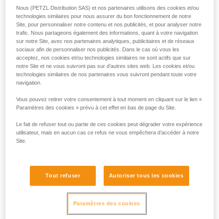
Nous (PETZL Distribution SAS) et nos partenaires utilisons des cookies et/ou
technologies similaires pour nous assurer du bon fonctionnement de notre
Site, pour personnaliser notre contenu et nos publicités, et pour analyser notre
trafic. Nous partageons également des informations, quant à votre navigation
sur notre Site, avec nos partenaires analytiques, publicitaires et de réseaux
sociaux afin de personnaliser nos publicités. Dans le cas où vous les
acceptez, nos cookies et/ou technologies similaires ne sont actifs que sur
notre Site et ne vous suivront pas sur d’autres sites web. Les cookies et/ou
technologies similaires de nos partenaires vous suivront pendant toute votre
navigation.
Vous pouvez retirer votre consentement à tout moment en cliquant sur le lien «
Paramètres des cookies » prévu à cet effet en bas de page du Site.
Le fait de refuser tout ou partie de ces cookies peut dégrader votre expérience
utilisateur, mais en aucun cas ce refus ne vous empêchera d’accéder à notre
Site.
Si l'accès est possible pour se connecter
au harnais de la victime
Tout refuser
Autoriser tous les cookies
L'idéal est de pouvoir connecter le système d'évacuation au
harnais de la victime. Les manipulations sont plus faciles,
Paramètres des cookies
l'installation plus lisible avec moins de matériel. La prise
directe sur le harnais permet aussi de lever plus