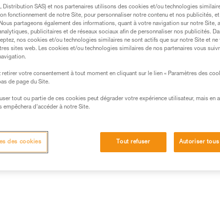
TPU permet une utilisation réguli
Distribution SAS) et nos partenaires utilisons des cookies et/ou technologies similai
rouge et noir.
on fonctionnement de notre Site, pour personnaliser notre contenu et nos publicités, et
. Nous partageons également des informations, quant à votre navigation sur notre Site, 
analytiques, publicitaires et de réseaux sociaux afin de personnaliser nos publicités. Da
Trouvez un revendeur
eptez, nos cookies et/ou technologies similaires ne sont actifs que sur notre Site et ne
tres sites web. Les cookies et/ou technologies similaires de nos partenaires vous suiv
navigation.
retirer votre consentement à tout moment en cliquant sur le lien « Paramètres des coo
 bas de page du Site.
efuser tout ou partie de ces cookies peut dégrader votre expérience utilisateur, mais en 
s empêchera d’accéder à notre Site.
es des cookies
Tout refuser
Autoriser tous
Autres produits