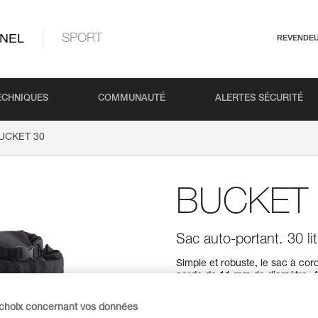
NEL
SPORT
REVENDE
ECHNIQUES
COMMUNAUTÉ
ALERTES SÉCURITÉ
UCKET 30
BUCKET 
Sac auto-portant. 30 lit
Simple et robuste, le sac à c
corde de 11 mm de diamètre. Aut
vide, pour un accès facilité à l
un portage confortable, d'une 
 choix concernant vos données
zone de personnalisation pour 