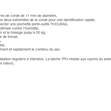
ètres de corde de 11 mm de diamètre,
es deux extrémités de la corde pour une identification rapide,
onnecter une pochette porte-outils TOOLBAG,
timale contre l'humidité,
n et le hissage jusqu'à 50 kg,
 de travail,
,
els,
ilement et rapidement le contenu du sac.
sation régulière à intensive. La bâche TPU résiste aux rayons du soleil
ns odeur),
)