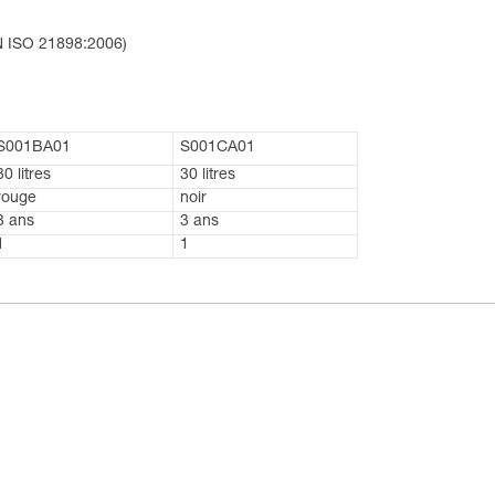
EN ISO 21898:2006)
S001BA01
S001CA01
30 litres
30 litres
rouge
noir
3 ans
3 ans
1
1