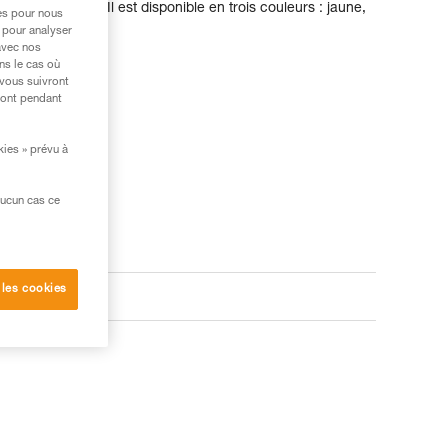
ère à intensive. Il est disponible en trois couleurs : jaune,
res pour nous
 pour analyser
avec nos
ns le cas où
 vous suivront
ront pendant
kies » prévu à
aucun cas ce
 les cookies