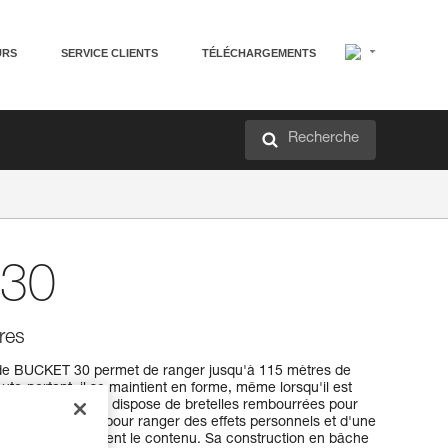
URS
SERVICE CLIENTS
TÉLÉCHARGEMENTS
Recherche
30
res
orde BUCKET 30 permet de ranger jusqu'à 115 mètres de
o-portant, il se maintient en forme, même lorsqu'il est
’intérieur du sac. Il dispose de bretelles rembourrées pour
poche extérieure pour ranger des effets personnels et d'une
identifier rapidement le contenu. Sa construction en bâche