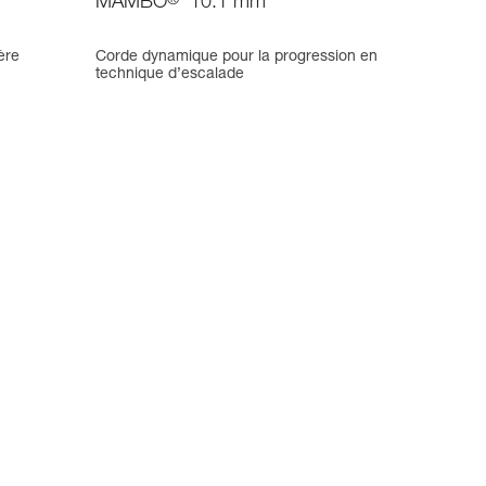
MAMBO
®
10.1 mm
ère
Corde dynamique pour la progression en
technique d’escalade