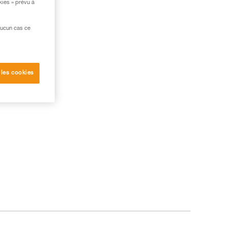
kies » prévu à
aucun cas ce
 les cookies