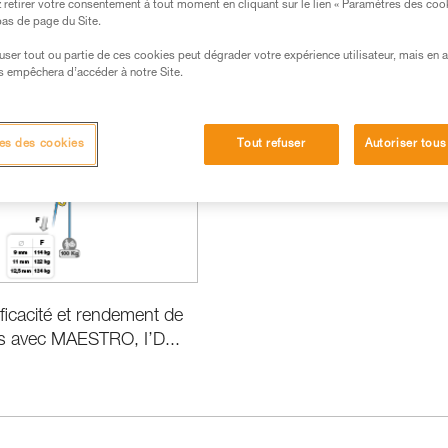
retirer votre consentement à tout moment en cliquant sur le lien « Paramètres des coo
 bas de page du Site.
efuser tout ou partie de ces cookies peut dégrader votre expérience utilisateur, mais en 
s empêchera d’accéder à notre Site.
ormance et information produits
es des cookies
Tout refuser
Autoriser tous
fficacité et rendement de
s avec MAESTRO, I’D...