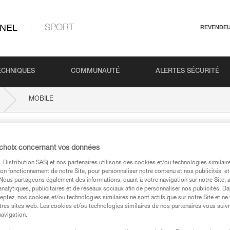
NEL
SPORT
REVENDE
ECHNIQUES
COMMUNAUTÉ
ALERTES SÉCURITÉ
MOBILE
 choix concernant vos données
Distribution SAS) et nos partenaires utilisons des cookies et/ou technologies similai
on fonctionnement de notre Site, pour personnaliser notre contenu et nos publicités, et
. Nous partageons également des informations, quant à votre navigation sur notre Site, 
analytiques, publicitaires et de réseaux sociaux afin de personnaliser nos publicités. Da
eptez, nos cookies et/ou technologies similaires ne sont actifs que sur notre Site et ne
techniques
tres sites web. Les cookies et/ou technologies similaires de nos partenaires vous suiv
navigation.