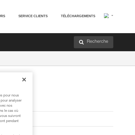
URS
SERVICE CLIENTS
TÉLÉCHARGEMENTS
Recherche
res pour nous
 pour analyser
avec nos
ns le cas où
 vous suivront
ront pendant