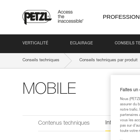
PROFESSION
VERTICALITÉ
ECLAIRAGE
CONSEILS T
Conseils techniques
Conseils techniques par produit
MOBILE
Faites un
Nous (PETZL 
assurer du b
notre trafic
partenaires 
vous les acc
Informations 
Contenus techniques
pas sur d’au
toute votre 