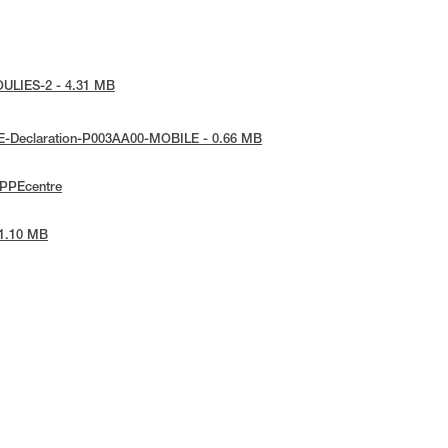
POULIES-2 - 4.31 MB
 UE-Declaration-P003AA00-MOBILE - 0.66 MB
ePPEcentre
 1.10 MB