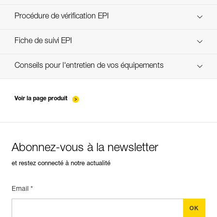
découvrez ePPEcentre
Procédure de vérification EPI
verif-EPI-poulies_bloqueurs-procedure_FR
Fiche de suivi EPI
verif-EPI-poulies_bloqueurs-suivi_FR
Conseils pour l'entretien de vos équipements
entretien-poulies-FR
Voir la page produit
Abonnez-vous à la newsletter
et restez connecté à notre actualité
Email *