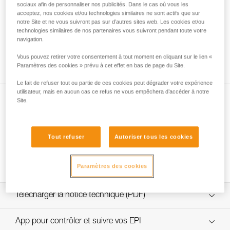
sociaux afin de personnaliser nos publicités. Dans le cas où vous les
acceptez, nos cookies et/ou technologies similaires ne sont actifs que sur
notre Site et ne vous suivront pas sur d’autres sites web. Les cookies et/ou
technologies similaires de nos partenaires vous suivront pendant toute votre
Tests d’efficacité et rendement de mouflages
navigation.
avec MAESTRO, I’D S, PRO TRAXION,
ROLLCLIP...
Vous pouvez retirer votre consentement à tout moment en cliquant sur le lien «
Paramètres des cookies » prévu à cet effet en bas de page du Site.
Le fait de refuser tout ou partie de ces cookies peut dégrader votre expérience
utilisateur, mais en aucun cas ce refus ne vous empêchera d’accéder à notre
Site.
Tout refuser
Autoriser tous les cookies
Comment calculer le rapport de mouflage
Paramètres des cookies
Télécharger la notice technique (PDF)
Technical Notice
App pour contrôler et suivre vos EPI