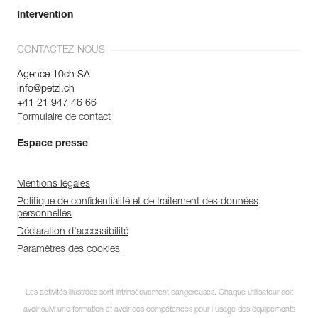
Intervention
CONTACTEZ-NOUS
Agence 10ch SA
info@petzl.ch
+41 21 947 46 66
Formulaire de contact
Espace presse
Mentions légales
Politique de confidentialité et de traitement des données
personnelles
Déclaration d'accessibilité
Paramètres des cookies
Les activités illustrées sont intrinsèquement dangereuses. Chaque utilisateur doit
avoir suivi une formation et avoir des compétences pour l’usage des équipements