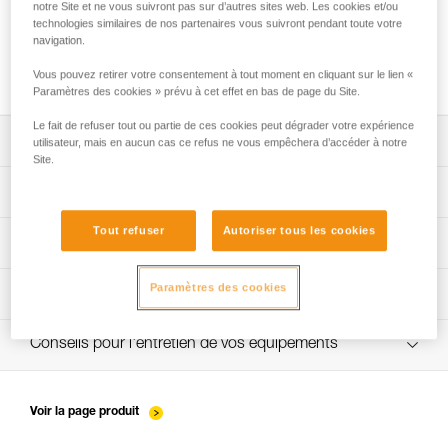
notre Site et ne vous suivront pas sur d’autres sites web. Les cookies et/ou
technologies similaires de nos partenaires vous suivront pendant toute votre
navigation.
Comment calculer le rapport de mouflage
Vous pouvez retirer votre consentement à tout moment en cliquant sur le lien «
Paramètres des cookies » prévu à cet effet en bas de page du Site.
Le fait de refuser tout ou partie de ces cookies peut dégrader votre expérience
Télécharger la notice technique (PDF)
utilisateur, mais en aucun cas ce refus ne vous empêchera d’accéder à notre
Site.
Technical Notice
App pour contrôler et suivre vos EPI
Tout refuser
Autoriser tous les cookies
découvrez ePPEcentre
Procédure de vérification EPI
Paramètres des cookies
verif-EPI-poulies-procedure-FR
Fiche de suivi EPI
verif-EPI-poulies-suivi-FR
Conseils pour l'entretien de vos équipements
entretien-poulies-FR
Voir la page produit