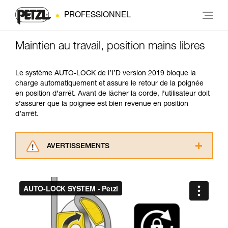
PROFESSIONNEL
Maintien au travail, position mains libres
Le système AUTO-LOCK de l’I’D version 2019 bloque la
charge automatiquement et assure le retour de la poignée
en position d’arrêt. Avant de lâcher la corde, l’utilisateur doit
s’assurer que la poignée est bien revenue en position
d’arrêt.
AVERTISSEMENTS
Lisez attentivement les notices techniques des
produits utilisés dans ce conseil avant de le
consulter. Vous devez avoir compris les
informations de la notice technique pour
pouvoir comprendre ce complément
d’informations.
Maîtriser ces techniques nécessite une