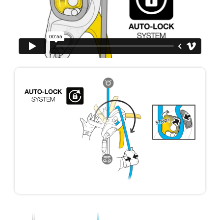
formation et un entraînement spécifique. Validez
avec un professionnel votre capacité à refaire
la manipulation, seul, en toute sécurité, avant
de la reproduire en autonomie.
Nous donnons des exemples de techniques
liées à votre activité. Il peut en exister d’autres
que nous ne décrivons pas ici.