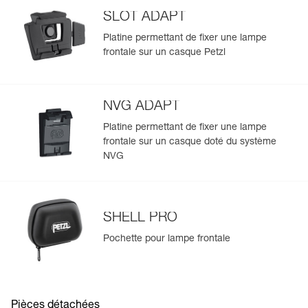
performances d'éclairage : avec une batterie
SLOT ADAPT
En savoir plus
rechargeable CORE la lampe fournit plus de puissance à
Platine permettant de fixer une lampe
l'allumage (625 lm en mode MAX POWER) et pendant
frontale sur un casque Petzl
toute la durée d'utilisation.
NVG ADAPT
Platine permettant de fixer une lampe
frontale sur un casque doté du système
NVG
SHELL PRO
Pochette pour lampe frontale
Pièces détachées