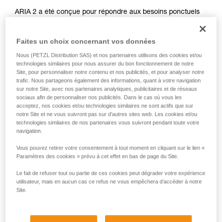
ARIA 2 a été conçue pour répondre aux besoins ponctuels
mais exigeants des artisans et des professionnels de la
maintenance. Ultra compacte, robuste, étanche à l'eau et à
Faites un choix concernant vos données
la poussière, elle s'adapte à de nombreuses conditions de
travail. Facile d'utilisation, elle possède un seul bouton pour
Nous (PETZL Distribution SAS) et nos partenaires utilisons des cookies et/ou
accéder à toutes les fonctionnalités de la lampe. Son
technologies similaires pour nous assurer du bon fonctionnement de notre
faisceau large et homogène offre un éclairage de proximité
Site, pour personnaliser notre contenu et nos publicités, et pour analyser notre
trafic. Nous partageons également des informations, quant à votre navigation
confortable et son faisceau mixte permet de se déplacer
sur notre Site, avec nos partenaires analytiques, publicitaires et de réseaux
facilement. Pratique, elle peut se porter sur la tête, autour du
sociaux afin de personnaliser nos publicités. Dans le cas où vous les
cou et sur tout type de casques, grâce aux fixations
acceptez, nos cookies et/ou technologies similaires ne sont actifs que sur
disponibles en accessoires. Livrée avec trois piles, ARIA 2
notre Site et ne vous suivront pas sur d’autres sites web. Les cookies et/ou
est aussi compatible avec la batterie rechargeable CORE,
technologies similaires de nos partenaires vous suivront pendant toute votre
grâce à la construction HYBRID CONCEPT.
navigation.
Vous pouvez retirer votre consentement à tout moment en cliquant sur le lien «
Paramètres des cookies » prévu à cet effet en bas de page du Site.
Gamme ARIA
Le fait de refuser tout ou partie de ces cookies peut dégrader votre expérience
utilisateur, mais en aucun cas ce refus ne vous empêchera d’accéder à notre
Site.