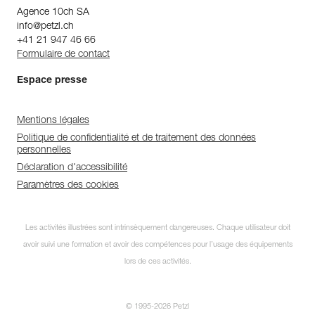
Agence 10ch SA
info@petzl.ch
+41 21 947 46 66
Formulaire de contact
Espace presse
Mentions légales
Politique de confidentialité et de traitement des données
personnelles
Déclaration d'accessibilité
Paramètres des cookies
Les activités illustrées sont intrinsèquement dangereuses. Chaque utilisateur doit
avoir suivi une formation et avoir des compétences pour l’usage des équipements
lors de ces activités.
© 1995-2026 Petzl