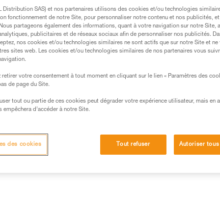
travailleur une haute visibilité, 
rapidement sur les harnais 
Distribution SAS) et nos partenaires utilisons des cookies et/ou technologies similai
sternale, les multiples points 
on fonctionnement de notre Site, pour personnaliser notre contenu et nos publicités, et
permettre une liberté de mouv
. Nous partageons également des informations, quant à votre navigation sur notre Site, 
analytiques, publicitaires et de réseaux sociaux afin de personnaliser nos publicités. Da
eptez, nos cookies et/ou technologies similaires ne sont actifs que sur notre Site et ne
tres sites web. Les cookies et/ou technologies similaires de nos partenaires vous suiv
Trouvez un revendeur
navigation.
retirer votre consentement à tout moment en cliquant sur le lien « Paramètres des coo
 bas de page du Site.
efuser tout ou partie de ces cookies peut dégrader votre expérience utilisateur, mais en 
s empêchera d’accéder à notre Site.
Autres produits
es des cookies
Tout refuser
Autoriser tous