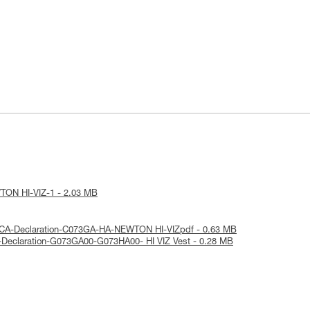
EWTON HI-VIZ-1 - 2.03 MB
UKCA-Declaration-C073GA-HA-NEWTON HI-VIZpdf - 0.63 MB
EU-Declaration-G073GA00-G073HA00- HI VIZ Vest - 0.28 MB