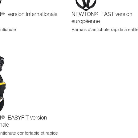
N
®
version internationale
NEWTON
®
FAST version
européenne
ntichute
Harnais d'antichute rapide à enfil
N
®
EASYFIT version
onale
ntichute confortable et rapide