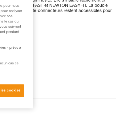
quelle que soit la luminosité. Elle s'installe facilement et
NEWTON, NEWTON FAST et NEWTON EASYFIT. La boucle
res pour nous
d'attache et les porte-connecteurs restent accessibles pour
 pour analyser
ement optimale.
avec nos
ns le cas où
 vous suivront
ront pendant
kies » prévu à
aucun cas ce
 les cookies