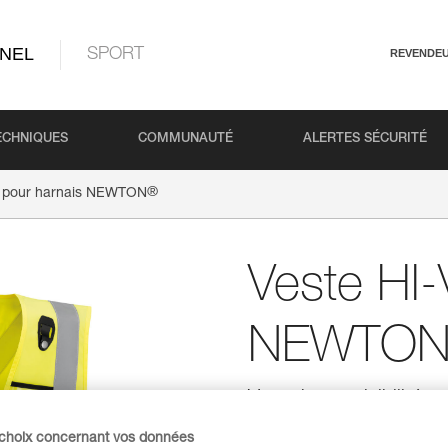
NEL
SPORT
REVENDE
ECHNIQUES
COMMUNAUTÉ
ALERTES SÉCURITÉ
®
Z pour harnais NEWTON
Veste HI-
NEWTO
Veste haute visibilité
Veste de couleur fluorescente 
 choix concernant vos données