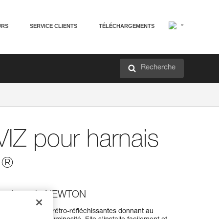
URS
SERVICE CLIENTS
TÉLÉCHARGEMENTS
Recherche
VIZ pour harnais
®
N
 pour harnais NEWTON
avec des bandes rétro-réfléchissantes donnant au