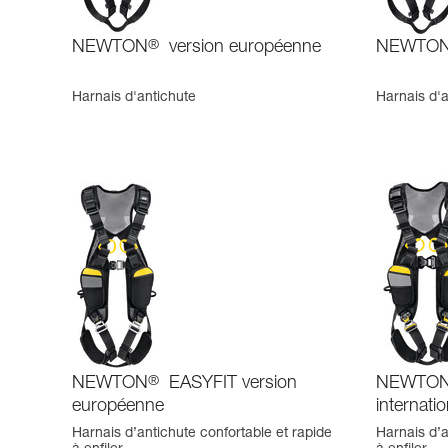
NEWTON
®
version européenne
NEWTO
Harnais d'antichute
Harnais d'a
NEWTON
®
EASYFIT version
NEWTO
européenne
internati
Harnais d’antichute confortable et rapide
Harnais d’a