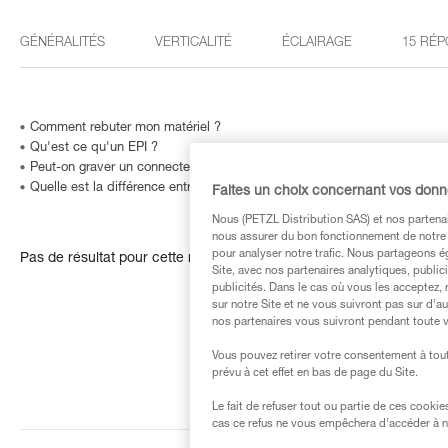
GÉNÉRALITÉS
VERTICALITÉ
ÉCLAIRAGE
15 RÉP
Comment rebuter mon matériel ?
Qu'est ce qu'un EPI ?
Peut-on graver un connecteur… ou comment identifier un produit dont le
Quelle est la différence entre la poignée ASCENSION gauche et droite ?
Faites un choix concernant vos don
Nous (PETZL Distribution SAS) et nos partenai
nous assurer du bon fonctionnement de notre S
pour analyser notre trafic. Nous partageons é
Pas de résultat pour cette recherche
Site, avec nos partenaires analytiques, public
publicités. Dans le cas où vous les acceptez, 
sur notre Site et ne vous suivront pas sur d’a
nos partenaires vous suivront pendant toute v
Vous pouvez retirer votre consentement à tout
prévu à cet effet en bas de page du Site.
Le fait de refuser tout ou partie de ces cooki
cas ce refus ne vous empêchera d’accéder à no