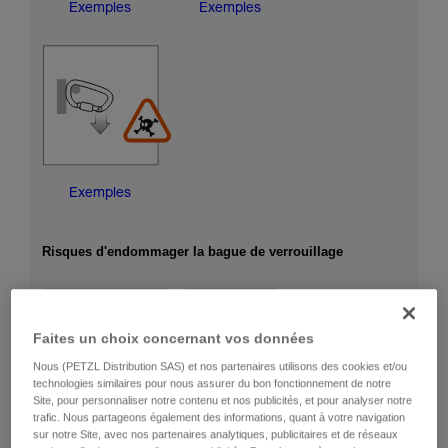
Exemples
Exemples
Exemples
Risques d'endommager la bague de verrouillage
Faites un choix concernant vos données
Nous (PETZL Distribution SAS) et nos partenaires utilisons des cookies et/ou
technologies similaires pour nous assurer du bon fonctionnement de notre
Site, pour personnaliser notre contenu et nos publicités, et pour analyser notre
trafic. Nous partageons également des informations, quant à votre navigation
sur notre Site, avec nos partenaires analytiques, publicitaires et de réseaux
Exemples
Exemples