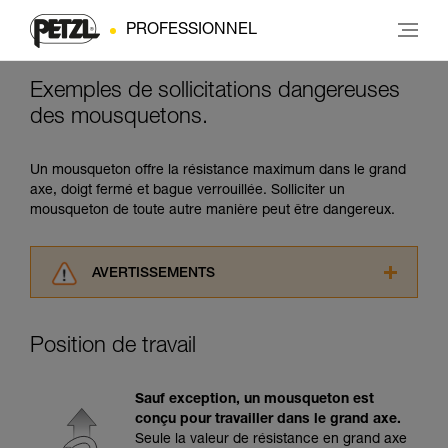
PROFESSIONNEL
Exemples de sollicitations dangereuses
des mousquetons.
Un mousqueton offre la résistance maximum dans le grand
axe, doigt fermé et bague verrouillée. Solliciter un
mousqueton de toute autre manière peut être dangereux.
AVERTISSEMENTS
Lisez attentivement les notices techniques des
produits utilisés dans ce conseil avant de le
Position de travail
consulter. Vous devez avoir compris les
informations de la notice technique pour
pouvoir comprendre ce complément
Sauf exception, un mousqueton est
d’informations.
conçu pour travailler dans le grand axe.
Maîtriser ces techniques nécessite une
Seule la valeur de résistance en grand axe