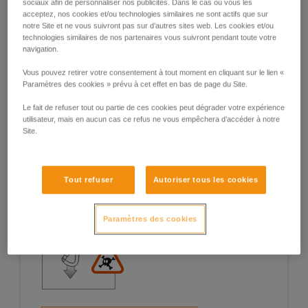
sociaux afin de personnaliser nos publicités. Dans le cas où vous les
acceptez, nos cookies et/ou technologies similaires ne sont actifs que sur
notre Site et ne vous suivront pas sur d’autres sites web. Les cookies et/ou
technologies similaires de nos partenaires vous suivront pendant toute votre
navigation.
Exemples de situations à risques sur le
Vous pouvez retirer votre consentement à tout moment en cliquant sur le lien «
terrain
Paramètres des cookies » prévu à cet effet en bas de page du Site.
Le fait de refuser tout ou partie de ces cookies peut dégrader votre expérience
utilisateur, mais en aucun cas ce refus ne vous empêchera d’accéder à notre
Site.
1. Ouverture du doigt, travail en doigt
Tout refuser
Autoriser tous les cookies
ouvert
Paramètres des cookies