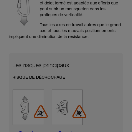
formation et un entraînement spécifique. Validez
et doigt fermé est adaptée aux efforts que
avec un professionnel votre capacité à refaire
peut subir un mousqueton dans les
la manipulation, seul, en toute sécurité, avant
pratiques de verticalité.
de la reproduire en autonomie.
Nous donnons des exemples de techniques
Tous les axes de travail autres que le grand
liées à votre activité. Il peut en exister d’autres
axe et tous les mauvais positionnements
que nous ne décrivons pas ici.
impliquent une diminution de la résistance.
Les risques principaux
RISQUE DE DÉCROCHAGE