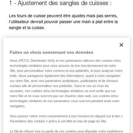
1 - Ajustement des sangles de cuisses :
liées à votre activité. Il peut en exister d’autres
que nous ne décrivons pas ici.
Les tours de cuisse peuvent être ajustés mais pas serrés,
l'utilisateur devrait pouvoir passer une main à plat entre la
sangle et la cuisse.
Faites un choix concernant vos données
Nous (PETZL Distribution SAS) et nos partenaires utilisons des cookies et/ou
technologies similaires pour nous assurer du bon fonctionnement de notre
Site, pour personnaliser notre contenu et nos publicités, et pour analyser notre
trafic. Nous partageons également des informations, quant à votre navigation
sur notre Site, avec nos partenaires analytiques, publicitaires et de réseaux
sociaux afin de personnaliser nos publicités. Dans le cas où vous les
acceptez, nos cookies et/ou technologies similaires ne sont actifs que sur
notre Site et ne vous suivront pas sur d’autres sites web. Les cookies et/ou
technologies similaires de nos partenaires vous suivront pendant toute votre
navigation.
Vous pouvez retirer votre consentement à tout moment en cliquant sur le lien «
Paramètres des cookies » prévu à cet effet en bas de page du Site.
Le fait de refuser tout ou partie de ces cookies peut dégrader votre expérience