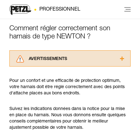
PROFESSIONNEL
Comment régler correctement son
harnais de type NEWTON ?
AVERTISSEMENTS
Lisez attentivement les notices techniques des
produits utilisés dans ce conseil avant de le
Pour un confort et une efficacité de protection optimum,
consulter. Vous devez avoir compris les
votre harnais doit être réglé correctement avec des points
informations de la notice technique pour
d'attache placés aux bons endroits.
pouvoir comprendre ce complément
d’informations.
Maîtriser ces techniques nécessite une
Suivez les indications données dans la notice pour la mise
formation et un entraînement spécifique. Validez
en place du harnais. Nous vous donnons ensuite quelques
avec un professionnel votre capacité à refaire
conseils complémentaires pour obtenir le meilleur
la manipulation, seul, en toute sécurité, avant
ajustement possible de votre harnais.
de la reproduire en autonomie.
Nous donnons des exemples de techniques