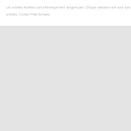
Les activités illustrées sont intrinsèquement dangereuses. Chaque utilisateur doit avoir su
activités. Contact Petzl Schweiz