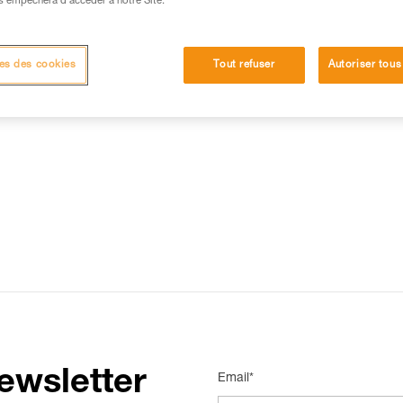
s empêchera d’accéder à notre Site.
15 RÉPONSES LES PLUS CONSULTÉES
CONTACT
es des cookies
Tout refuser
Autoriser tous
ewsletter
Email*