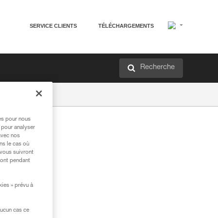
SERVICE CLIENTS
TÉLÉCHARGEMENTS
Recherche
res pour nous
 pour analyser
avec nos
ns le cas où
 vous suivront
ront pendant
kies » prévu à
aucun cas ce