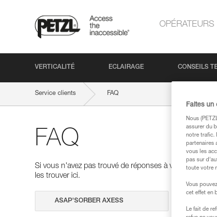
OPÉRATEURS
VERTICALITÉ
ECLAIRAGE
CONSEILS T
Service clients
FAQ
Faites un
Nous (PETZL 
assurer du b
FAQ
notre trafic
partenaires 
vous les acc
pas sur d’au
Si vous n'avez pas trouvé de réponses à vos questions
toute votre 
les trouver ici.
Vous pouvez 
cet effet en
Effectuer 
Le fait de r