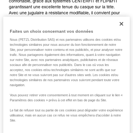
confortable, grâce aux systèmes CENTERFIT et FLIP&FIT
garantissant une excellente tenue du casque sur la tête.
Avec une jugulaire à résistance modifiable, il convient pour
le travail en hauteur, comme pour le travail au sol. Il dispose
de trous de ventilation pour aérer le casque. L’intégration
Faites un choix concernant vos données
optimale d’une lampe frontale Petzl, d’une visière de
protection, de protections auditives et de multiples
Nous (PETZL Distribution SAS) et nos partenaires utilisons des cookies et/ou
accessoires en fait un casque entièrement modulable,
technologies similaires pour nous assurer du bon fonctionnement de notre
répondant aux besoins additionnels des professionnels. La
Site, pour personnaliser notre contenu et nos publicités, et pour analyser notre
version haute visibilité est dotée d'une coque externe de
trafic. Nous partageons également des informations, quant à votre navigation
sur notre Site, avec nos partenaires analytiques, publicitaires et de réseaux
couleur fluorescente avec des clips phosphorescents et des
sociaux afin de personnaliser nos publicités. Dans le cas où vous les
bandes réfléchissantes, pour une visibilité optimale du
acceptez, nos cookies et/ou technologies similaires ne sont actifs que sur
travailleur, de jour et de nuit.
notre Site et ne vous suivront pas sur d’autres sites web. Les cookies et/ou
technologies similaires de nos partenaires vous suivront pendant toute votre
navigation.
STRATO
Vous pouvez retirer votre consentement à tout moment en cliquant sur le lien «
Paramètres des cookies » prévu à cet effet en bas de page du Site.
Le fait de refuser tout ou partie de ces cookies peut dégrader votre expérience
utilisateur, mais en aucun cas ce refus ne vous empêchera d’accéder à notre
Site.