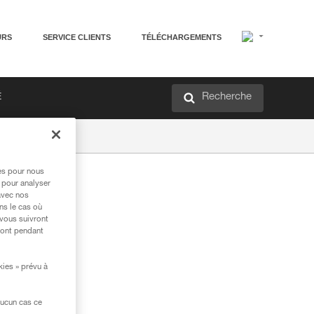
URS
SERVICE CLIENTS
TÉLÉCHARGEMENTS
Recherche
É
res pour nous
 pour analyser
avec nos
ns le cas où
 vous suivront
ront pendant
kies » prévu à
aucun cas ce