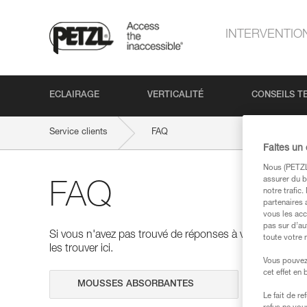
INTERVENTIO
ECLAIRAGE
VERTICALITÉ
CONSEILS T
Service clients
FAQ
Faites un
Nous (PETZL 
assurer du b
FAQ
notre trafic
partenaires 
vous les acc
pas sur d’au
Si vous n'avez pas trouvé de réponses à vos questions
toute votre 
les trouver ici.
Vous pouvez 
cet effet en
Effectuer 
Le fait de r