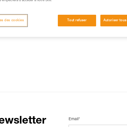
s empêchera d’accéder à notre Site.
15 RÉPONSES LES PLUS CONSULTÉES
CONTACT
es des cookies
Tout refuser
Autoriser tous
ewsletter
Email*