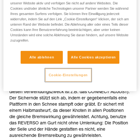
Sichern an einer Verankerung im Schnee
unserer Website aktiv und verfolgen Sie nicht auf andere Websites. Die
Cookies und/oder ähnliche Technologien unserer Partner werden Sie während
Ihres gesamten Surfens verfolgen. Sie können Ihre Einwilligung jederzeit
Wenn kein natürlicher Fixpunkt (Felskopf, Baum...)
widerrufen, indem Sie auf den Link „Cookie-Einstellungen“ klicken, der sich am
vorhanden ist, richte mit deinem Pickel einen T-Anker ein.
unteren Rand der Website befindet. Die Ablehnung aller oder eines Teils dieser
Nachdem Du dich daran selbstgesichert hast, kannst Du das
Cookies kann Ihre Benutzererfahrung beeinträchtigen, aber unter keinen
Umständen wird eine solche Ablehnung Sie daran hindern, auf unsere Website
mit einem Karabiner versehene Seilende zum Ersten
zuzugreifen.
runterwerfen, so dass er sich einhängen kann.
Alle ablehnen
Alle Cookies akzeptieren
Sichere nicht direkt an einer zweifelhaften Verankerung.
Der Sichernde ist an der Verankerung gesichert, sichert aber
Cookie-Einstellungen
über den Körper und hält das Seil gestrafft, um ruckartige
Belastungen auf die Verankerung zu vermeiden (ideal für
diesen Verwendungszweck ist z.B. das CONNECT ADJUST).
Der Sichernde stützt sich ab, indem er gegebenenfalls eine
Plattform in den Schnee stampft oder gräbt. Er sichert mit
einem Halbmastwurf, da dieser Knoten in allen Positionen
die gleiche Bremswirkung gewährleistet. Achtung, benutze
das REVERSO am Gurt nicht ohne Umlenkung: Die Position
der Seile und der Hände gestatten es nicht, eine
ausreichende Bremsreibung zu gewährleisten.