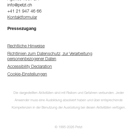
info@petzl.ch
+41 21 947 46 66
Kontaktformular
Pressezugang
Rechtliche Hinweise
Richtlinien zum Datenschutz, zur Verarbeitung
personenbezogener Daten
Accessibility Declaration
Cookie-Einstellungen
Die dargestellten Aktivitäten sind mit Risiken und Gefahren verbunden. Jeder
Anwender muss eine Ausbildung absolviert haben und über entsprechende
Kompetenzen in der Benutzung der Ausrüstung bei diesen Aktivitäten verfügen.
© 1995-2026 Petzl