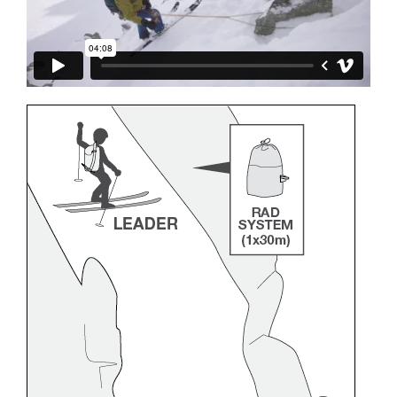
entsprechende Ausbildung und ein spezielles
Training voraus. Prüfen Sie zusammen mit
einem Profi, ob Sie in der Lage sind, den
Vorgang alleine sicher zu wiederholen, bevor
Sie ihn eigenständig durchführen.
Wir geben Beispiele für die mit Ihrer Aktivität
verbundenen Techniken. Möglicherweise gibt es
noch andere Techniken, die hier nicht
beschrieben werden.