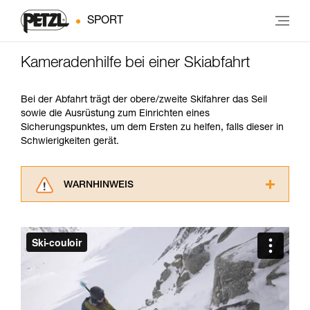
SPORT
Kameradenhilfe bei einer Skiabfahrt
Bei der Abfahrt trägt der obere/zweite Skifahrer das Seil
sowie die Ausrüstung zum Einrichten eines
Sicherungspunktes, um dem Ersten zu helfen, falls dieser in
Schwierigkeiten gerät.
WARNHINWEIS
Lesen Sie die Gebrauchsanweisungen der
Produkte, um die es in diesem Tech Tipp geht,
aufmerksam durch, bevor Sie diesen zu Rate
ziehen. Um diese Zusatzinformationen
verstehen zu können, müssen Sie zuerst die in
der Gebrauchsanweisung enthaltenen
Informationen richtig verstanden haben.
Die Beherrschung dieser Techniken setzt eine