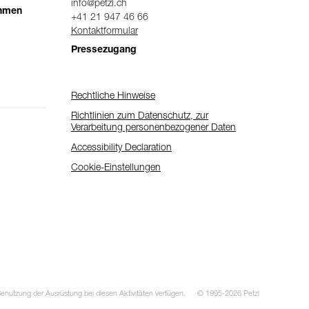
info@petzl.ch
ehmen
+41 21 947 46 66
Kontaktformular
Pressezugang
Rechtliche Hinweise
Richtlinien zum Datenschutz, zur
Verarbeitung personenbezogener Daten
Accessibility Declaration
Cookie-Einstellungen
utzung der Ausrüstung bei diesen Aktivitäten verfügen.
© 1995-2026 Petzl