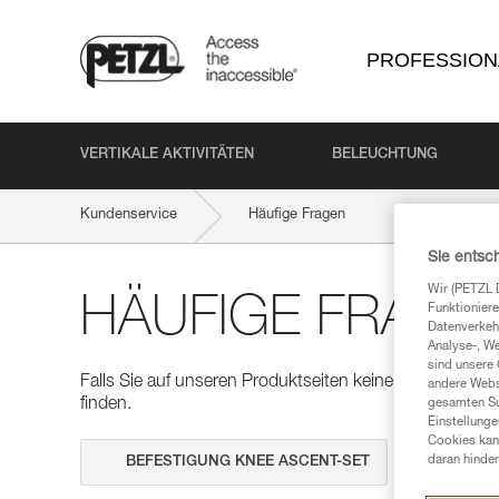
PROFESSION
VERTIKALE AKTIVITÄTEN
BELEUCHTUNG
Kundenservice
Häufige Fragen
Sie entsc
Wir (PETZL 
HÄUFIGE FRAGE
Funktioniere
Datenverkehr
Analyse-, W
sind unsere 
Falls Sie auf unseren Produktseiten keine Antworten auf
andere Webs
finden.
gesamten Sur
Einstellunge
Cookies kann
Suche dur
daran hinder