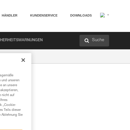
HÄNDLER
KUNDENSERVICE
DOWNLOADS
Suche
CHERHEITSWARNUNGEN
ngsgemäße
n und unseren
te an unsere
akzeptieren,
 nicht auf
Ihres
nk „Cookie-
es Teils dieser
e Ablehnung Sie