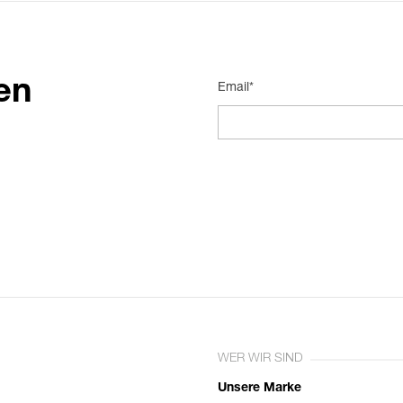
en
Email*
WER WIR SIND
Unsere Marke