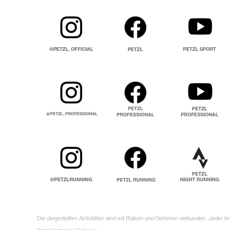
Die dargestellten Aktivitäten sind mit Risiken und Gefahren verbunden. Jeder 