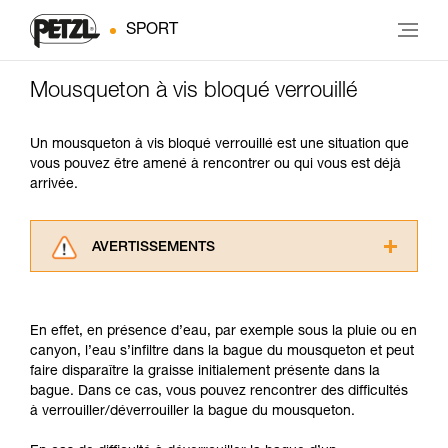
SPORT
Mousqueton à vis bloqué verrouillé
Un mousqueton à vis bloqué verrouillé est une situation que
vous pouvez être amené à rencontrer ou qui vous est déjà
arrivée.
AVERTISSEMENTS
Lisez attentivement les notices techniques des
produits utilisés dans ce conseil avant de le
consulter. Vous devez avoir compris les
En effet, en présence d’eau, par exemple sous la pluie ou en
informations de la notice technique pour
canyon, l’eau s’infiltre dans la bague du mousqueton et peut
pouvoir comprendre ce complément
faire disparaître la graisse initialement présente dans la
d’informations.
bague. Dans ce cas, vous pouvez rencontrer des difficultés
Maîtriser ces techniques nécessite une
à verrouiller/déverrouiller la bague du mousqueton.
formation et un entraînement spécifique. Validez
avec un professionnel votre capacité à refaire