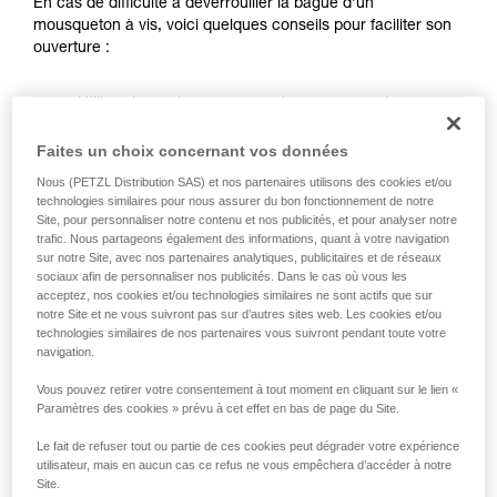
En cas de difficulté à déverrouiller la bague d’un
la manipulation, seul, en toute sécurité, avant
mousqueton à vis, voici quelques conseils pour faciliter son
de la reproduire en autonomie.
ouverture :
Nous donnons des exemples de techniques
liées à votre activité. Il peut en exister d’autres
Utilisez la corde ou une sangle que vous entourez
que nous ne décrivons pas ici.
autour de la bague du mousqueton pour augmenter le
bras de levier sur la bague.
Faites un choix concernant vos données
Nous (PETZL Distribution SAS) et nos partenaires utilisons des cookies et/ou
technologies similaires pour nous assurer du bon fonctionnement de notre
Site, pour personnaliser notre contenu et nos publicités, et pour analyser notre
trafic. Nous partageons également des informations, quant à votre navigation
sur notre Site, avec nos partenaires analytiques, publicitaires et de réseaux
sociaux afin de personnaliser nos publicités. Dans le cas où vous les
acceptez, nos cookies et/ou technologies similaires ne sont actifs que sur
notre Site et ne vous suivront pas sur d’autres sites web. Les cookies et/ou
technologies similaires de nos partenaires vous suivront pendant toute votre
navigation.
Vous pouvez retirer votre consentement à tout moment en cliquant sur le lien «
Paramètres des cookies » prévu à cet effet en bas de page du Site.
Le fait de refuser tout ou partie de ces cookies peut dégrader votre expérience
utilisateur, mais en aucun cas ce refus ne vous empêchera d’accéder à notre
Site.