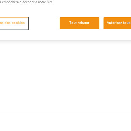
s empêchera d’accéder à notre Site.
15 RÉPONSES LES PLUS CONSULTÉES
CONTACT
es des cookies
Tout refuser
Autoriser tous