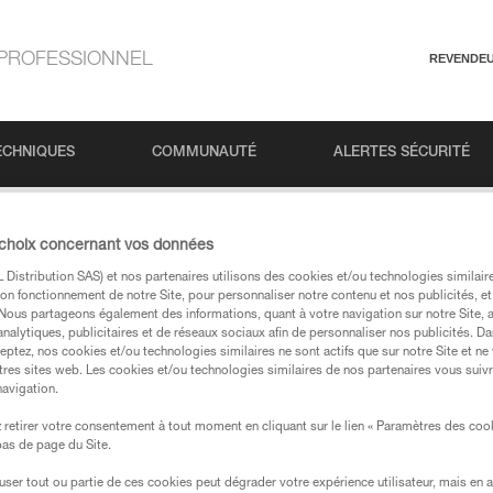
PROFESSIONNEL
REVENDE
ECHNIQUES
COMMUNAUTÉ
ALERTES SÉCURITÉ
 choix concernant vos données
Distribution SAS) et nos partenaires utilisons des cookies et/ou technologies similai
on fonctionnement de notre Site, pour personnaliser notre contenu et nos publicités, et
. Nous partageons également des informations, quant à votre navigation sur notre Site, 
analytiques, publicitaires et de réseaux sociaux afin de personnaliser nos publicités. Da
eptez, nos cookies et/ou technologies similaires ne sont actifs que sur notre Site et ne
tres sites web. Les cookies et/ou technologies similaires de nos partenaires vous suiv
 dans nos pages produits et techniques, vous devriez
navigation.
retirer votre consentement à tout moment en cliquant sur le lien « Paramètres des coo
 bas de page du Site.
votre recherche
efuser tout ou partie de ces cookies peut dégrader votre expérience utilisateur, mais en 