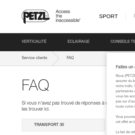
SPORT
VERTICALITÉ
ECLAIRAGE
CONSEILS T
Service clients
FAQ
Faites un
Nous (PETZL 
assurer du b
FAQ
notre trafic
partenaires 
vous les acc
pas sur d’au
Si vous n'avez pas trouvé de réponses à vos questions
toute votre 
les trouver ici.
Vous pouvez 
cet effet en
Effectuer 
Le fait de r