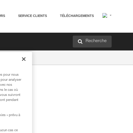
URS
SERVICE CLIENTS
TÉLÉCHARGEMENTS
Recherche
res pour nous
 pour analyser
avec nos
ns le cas où
 vous suivront
ront pendant
kies » prévu à
aucun cas ce