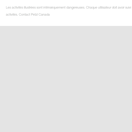
Les activités illustrées sont intrinsèquement dangereuses. Chaque utilisateur doit avoir su
activités. Contact Petzl Canada