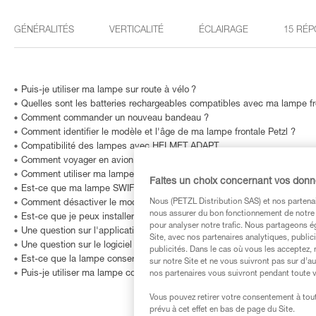
GÉNÉRALITÉS
VERTICALITÉ
ÉCLAIRAGE
15 RÉP
Puis-je utiliser ma lampe sur route à vélo ?
Quelles sont les batteries rechargeables compatibles avec ma lampe fr
Comment commander un nouveau bandeau ?
Comment identifier le modèle et l'âge de ma lampe frontale Petzl ?
Compatibilité des lampes avec HELMET ADAPT
Comment voyager en avion avec une lampe frontale ?
Comment utiliser ma lampe dans le brouillard ?
Faites un choix concernant vos don
Est-ce que ma lampe SWIFT RL est compatible avec l'accessoire BIK
Nous (PETZL Distribution SAS) et nos partenai
Comment désactiver le mode Boost sur ma lampe frontale SWIFT RL ?
nous assurer du bon fonctionnement de notre S
Est-ce que je peux installer une lampe frontale sur mon vélo ?
pour analyser notre trafic. Nous partageons é
Une question sur l'application MyPetzl Light ?
Site, avec nos partenaires analytiques, public
Une question sur le logiciel OS by Petzl ?
publicités. Dans le cas où vous les acceptez, 
Est-ce que la lampe conserve les mêmes performances à très basse t
sur notre Site et ne vous suivront pas sur d’a
Puis-je utiliser ma lampe connectée indépendamment de l'application M
nos partenaires vous suivront pendant toute v
Vous pouvez retirer votre consentement à tout
prévu à cet effet en bas de page du Site.