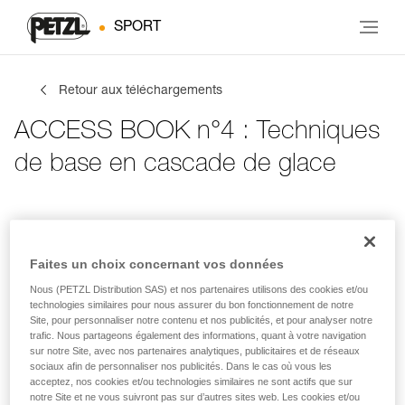
SPORT
Retour aux téléchargements
ACCESS BOOK n°4 : Techniques
de base en cascade de glace
Infos de contact
Tes activités
Langue
Faites un choix concernant vos données
Nous (PETZL Distribution SAS) et nos partenaires utilisons des cookies et/ou
Infos de contact
technologies similaires pour nous assurer du bon fonctionnement de notre
Site, pour personnaliser notre contenu et nos publicités, et pour analyser notre
trafic. Nous partageons également des informations, quant à votre navigation
Inscris tes coordonnées
sur notre Site, avec nos partenaires analytiques, publicitaires et de réseaux
sociaux afin de personnaliser nos publicités. Dans le cas où vous les
acceptez, nos cookies et/ou technologies similaires ne sont actifs que sur
PRÉNOM
*
notre Site et ne vous suivront pas sur d’autres sites web. Les cookies et/ou