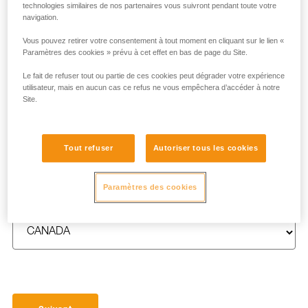
technologies similaires de nos partenaires vous suivront pendant toute votre
navigation.
Vous pouvez retirer votre consentement à tout moment en cliquant sur le lien «
Paramètres des cookies » prévu à cet effet en bas de page du Site.
NOM
*
Le fait de refuser tout ou partie de ces cookies peut dégrader votre expérience
utilisateur, mais en aucun cas ce refus ne vous empêchera d’accéder à notre
Site.
E-MAIL
*
Tout refuser
Autoriser tous les cookies
Paramètres des cookies
PAYS
*