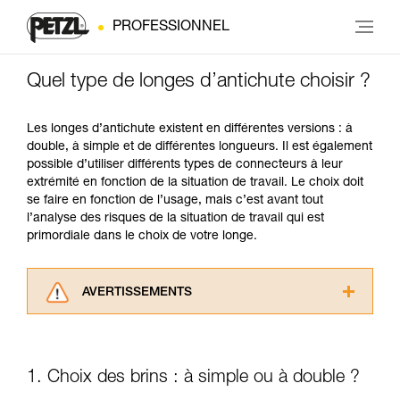
PROFESSIONNEL
Quel type de longes d’antichute choisir ?
Les longes d’antichute existent en différentes versions : à
double, à simple et de différentes longueurs. Il est également
possible d’utiliser différents types de connecteurs à leur
extrémité en fonction de la situation de travail. Le choix doit
se faire en fonction de l’usage, mais c’est avant tout
l’analyse des risques de la situation de travail qui est
primordiale dans le choix de votre longe.
AVERTISSEMENTS
Lisez attentivement les notices techniques des
produits utilisés dans ce conseil avant de le
consulter. Vous devez avoir compris les
1. Choix des brins : à simple ou à double ?
informations de la notice technique pour
pouvoir comprendre ce complément