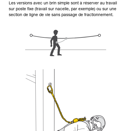
Les versions avec un brin simple sont à réserver au travail
d’informations.
sur poste fixe (travail sur nacelle, par exemple) ou sur une
Maîtriser ces techniques nécessite une
section de ligne de vie sans passage de fractionnement.
formation et un entraînement spécifique. Validez
avec un professionnel votre capacité à refaire
la manipulation, seul, en toute sécurité, avant
de la reproduire en autonomie.
Nous donnons des exemples de techniques
liées à votre activité. Il peut en exister d’autres
que nous ne décrivons pas ici.