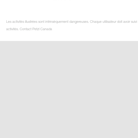
Les activités illustrées sont intrinsèquement dangereuses. Chaque utilisateur doit avoir su
activités. Contact Petzl Canada