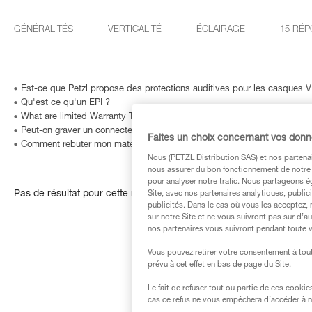
GÉNÉRALITÉS
VERTICALITÉ
ÉCLAIRAGE
15 RÉP
Est-ce que Petzl propose des protections auditives pour les casques
Qu'est ce qu'un EPI ?
What are limited Warranty Terms in United States and Canada ?
Peut-on graver un connecteur… ou comment identifier un produit dont le
Faites un choix concernant vos don
Comment rebuter mon matériel ?
Nous (PETZL Distribution SAS) et nos partenai
nous assurer du bon fonctionnement de notre S
pour analyser notre trafic. Nous partageons é
Pas de résultat pour cette recherche
Site, avec nos partenaires analytiques, public
publicités. Dans le cas où vous les acceptez, 
sur notre Site et ne vous suivront pas sur d’a
nos partenaires vous suivront pendant toute v
Vous pouvez retirer votre consentement à tout
prévu à cet effet en bas de page du Site.
Le fait de refuser tout ou partie de ces cooki
cas ce refus ne vous empêchera d’accéder à no