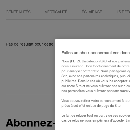
GÉNÉRALITÉS
VERTICALITÉ
ÉCLAIRAGE
15 RÉP
Pas de résultat pour cette recherche
Faites un choix concernant vos don
Nous (PETZL Distribution SAS) et nos partenai
nous assurer du bon fonctionnement de notre S
pour analyser notre trafic. Nous partageons é
Site, avec nos partenaires analytiques, public
publicités. Dans le cas où vous les acceptez, 
sur notre Site et ne vous suivront pas sur d’a
nos partenaires vous suivront pendant toute v
Vous pouvez retirer votre consentement à tout
prévu à cet effet en bas de page du Site.
Le fait de refuser tout ou partie de ces cooki
Abonnez-vous à la
cas ce refus ne vous empêchera d’accéder à no