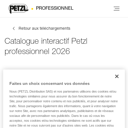
PROFESSIONNEL
Retour aux téléchargements
Catalogue interactif Petzl
professionnel 2026
Infos de contact
Tes activités
Langue
Faites un choix concernant vos données
Nous (PETZL Distribution SAS) et nos partenaires utilisons des cookies et/ou
Infos de contact
technologies similaires pour nous assurer du bon fonctionnement de notre
Site, pour personnaliser notre contenu et nos publicités, et pour analyser notre
trafic. Nous partageons également des informations, quant à votre navigation
Inscris tes coordonnées
sur notre Site, avec nos partenaires analytiques, publicitaires et de réseaux
sociaux afin de personnaliser nos publicités. Dans le cas où vous les
acceptez, nos cookies et/ou technologies similaires ne sont actifs que sur
PRÉNOM
*
notre Site et ne vous suivront pas sur d’autres sites web. Les cookies et/ou