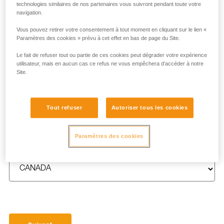
technologies similaires de nos partenaires vous suivront pendant toute votre
navigation.
Vous pouvez retirer votre consentement à tout moment en cliquant sur le lien «
Paramètres des cookies » prévu à cet effet en bas de page du Site.
NOM
*
Le fait de refuser tout ou partie de ces cookies peut dégrader votre expérience
utilisateur, mais en aucun cas ce refus ne vous empêchera d’accéder à notre
Site.
E-MAIL
*
Tout refuser
Autoriser tous les cookies
Paramètres des cookies
PAYS
*