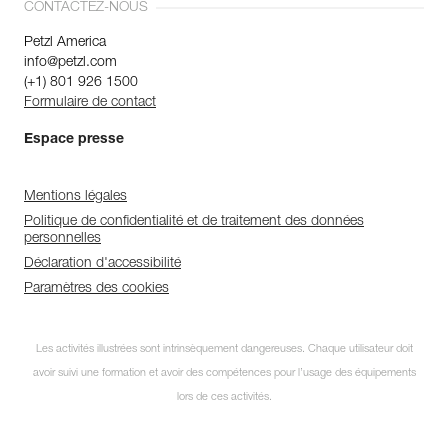
CONTACTEZ-NOUS
Petzl America
info@petzl.com
(+1) 801 926 1500
Formulaire de contact
Espace presse
Mentions légales
Politique de confidentialité et de traitement des données
personnelles
Déclaration d'accessibilité
Paramètres des cookies
Les activités illustrées sont intrinsèquement dangereuses. Chaque utilisateur doit
avoir suivi une formation et avoir des compétences pour l’usage des équipements
lors de ces activités.