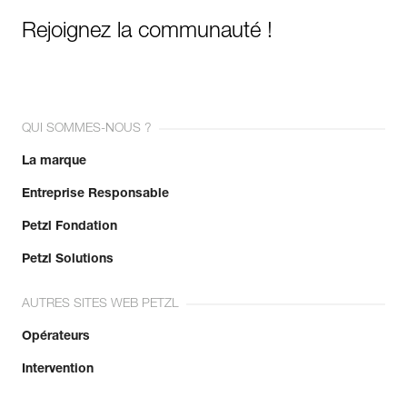
Garantie : 3 ans
Rejoignez la communauté !
Conditionnement : 1
Référence : R078CA18
Longueur (ft) : 1200 ft
Couleur(s) : blanc
Garantie : 3 ans
QUI SOMMES-NOUS ?
Conditionnement : 1
La marque
Entreprise Responsable
Petzl Fondation
Petzl Solutions
AUTRES SITES WEB PETZL
Opérateurs
Intervention