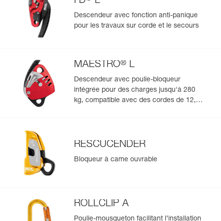
I’D
L
Référence : R078CA05
Longueur (ft) : 150 ft
Descendeur avec fonction anti-panique
Couleur(s) : orange
pour les travaux sur corde et le secours
Garantie : 3 ans
Conditionnement : 1
Référence : R078CA06
®
MAESTRO
L
Longueur (ft) : 200 ft
Couleur(s) : blanc
Descendeur avec poulie-bloqueur
Garantie : 3 ans
intégrée pour des charges jusqu'à 280
Conditionnement : 1
kg, compatible avec des cordes de 12,5 à
Référence : R078CA07
13 mm
Longueur (ft) : 200 ft
Couleur(s) : jaune
Garantie : 3 ans
RESCUCENDER
Conditionnement : 1
Bloqueur à came ouvrable
Référence : R078CA08
Longueur (ft) : 200 ft
Couleur(s) : noir
Garantie : 3 ans
Conditionnement : 1
ROLLCLIP A
Référence : R078CA09
Poulie-mousqueton facilitant l’installation