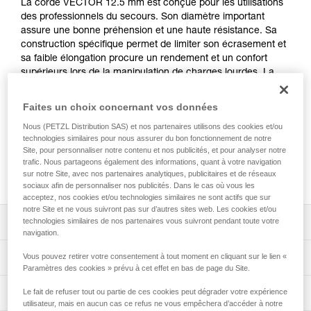
La corde VECTOR 12.5 mm est conçue pour les utilisations
des professionnels du secours. Son diamètre important
assure une bonne préhension et une haute résistance. Sa
construction spécifique permet de limiter son écrasement et
sa faible élongation procure un rendement et un confort
supérieurs lors de la manipulation de charges lourdes. La
technologie EverFlex apporte une grande souplesse à la
corde, quelles que soient les conditions et permet de
Faites un choix concernant vos données
conserver une excellente maniabilité dans la durée. La
Nous (PETZL Distribution SAS) et nos partenaires utilisons des cookies et/ou
corde est disponible en six couleurs et quatre longueurs.
technologies similaires pour nous assurer du bon fonctionnement de notre
Site, pour personnaliser notre contenu et nos publicités, et pour analyser notre
trafic. Nous partageons également des informations, quant à votre navigation
Achetez en ligne
sur notre Site, avec nos partenaires analytiques, publicitaires et de réseaux
sociaux afin de personnaliser nos publicités. Dans le cas où vous les
acceptez, nos cookies et/ou technologies similaires ne sont actifs que sur
notre Site et ne vous suivront pas sur d’autres sites web. Les cookies et/ou
Descriptif
technologies similaires de nos partenaires vous suivront pendant toute votre
navigation.
Le diamètre important de la corde assure une haute
Spécifications techniques
Vous pouvez retirer votre consentement à tout moment en cliquant sur le lien «
résistance et une excellente préhension lors de la
Paramètres des cookies » prévu à cet effet en bas de page du Site.
manipulation de charges lourdes.
Diamètre: 12,7 mm
Informations techniques
Le fait de refuser tout ou partie de ces cookies peut dégrader votre expérience
Performances constantes dans le temps :
utilisateur, mais en aucun cas ce refus ne vous empêchera d’accéder à notre
Matière(s): polyester, polyamide