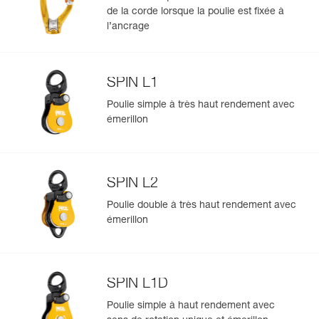
Longueur (ft) : 200 ft
de la corde lorsque la poulie est fixée à
Couleur(s) : bleu
l’ancrage
Garantie : 3 ans
Conditionnement : 1
Référence : R078CA10
SPIN L1
Longueur (ft) : 200 ft
Couleur(s) : rouge
Poulie simple à très haut rendement avec
Garantie : 3 ans
émerillon
Conditionnement : 1
Référence : R078CA11
Longueur (ft) : 200 ft
Couleur(s) : orange
SPIN L2
Garantie : 3 ans
Conditionnement : 1
Poulie double à très haut rendement avec
émerillon
Référence : R078CA12
Longueur (ft) : 600 ft
Couleur(s) : blanc
Garantie : 3 ans
Conditionnement : 1
SPIN L1D
Référence : R078CA13
Poulie simple à haut rendement avec
Longueur (ft) : 600 ft