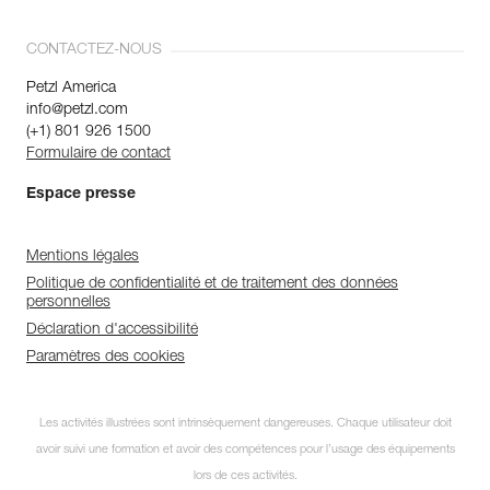
CONTACTEZ-NOUS
Petzl America
info@petzl.com
(+1) 801 926 1500
Formulaire de contact
Espace presse
Mentions légales
Politique de confidentialité et de traitement des données
personnelles
Déclaration d'accessibilité
Paramètres des cookies
Les activités illustrées sont intrinsèquement dangereuses. Chaque utilisateur doit
avoir suivi une formation et avoir des compétences pour l’usage des équipements
lors de ces activités.