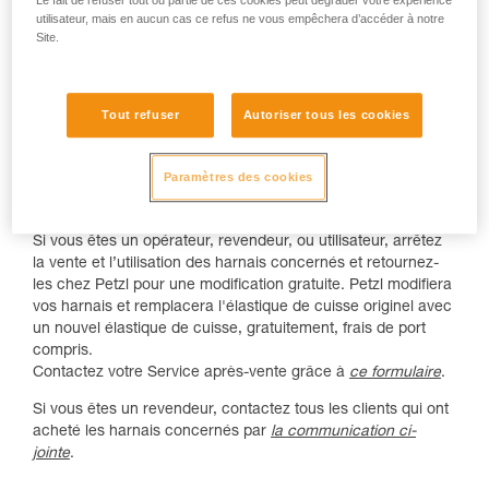
Le fait de refuser tout ou partie de ces cookies peut dégrader votre expérience
volontaire.
utilisateur, mais en aucun cas ce refus ne vous empêchera d’accéder à notre
Site.
Si vous êtes un Opérateur, Revendeur, ou
Tout refuser
Autoriser tous les cookies
Utilisateur :
arrêtez les ventes,
Paramètres des cookies
arrêtez l’utilisation,
retournez les harnais pour une modification gratuite.
Si vous êtes un opérateur, revendeur, ou utilisateur, arrêtez
la vente et l’utilisation des harnais concernés et retournez-
les chez Petzl pour une modification gratuite. Petzl modifiera
vos harnais et remplacera l'élastique de cuisse originel avec
un nouvel élastique de cuisse, gratuitement, frais de port
compris.
Contactez votre Service après-vente grâce à
ce formulaire
.
Si vous êtes un revendeur, contactez tous les clients qui ont
acheté les harnais concernés par
la communication ci-
jointe
.