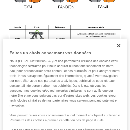
Faites un choix concernant vos données
Nous (PETZL Distribution SAS) et nos partenaires utilisons des cookies et/ou
technologies similaires pour nous assurer du bon fonctionnement de notre
Site, pour personnaliser notre contenu et nos publicités, et pour analyser notre
trafic. Nous partageons également des informations, quant à votre navigation
sur notre Site, avec nos partenaires analytiques, publicitaires et de réseaux
sociaux afin de personnaliser nos publicités. Dans le cas où vous les
acceptez, nos cookies et/ou technologies similaires ne sont actifs que sur
notre Site et ne vous suivront pas sur d’autres sites web. Les cookies et/ou
technologies similaires de nos partenaires vous suivront pendant toute votre
navigation.
Les produits concernés par ce rappel ont été vendus de
janvier 2019 à mai 2024.
Vous pouvez retirer votre consentement à tout moment en cliquant sur le lien «
Paramètres des cookies » prévu à cet effet en bas de page du Site.
Les harnais Petzl C32 GYM, C29 / C29 N PANDION et
C28AUA-C28ABA PANJI ne sont pas inclus dans ce rappel