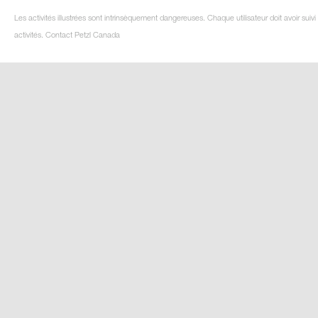
Les activités illustrées sont intrinsèquement dangereuses. Chaque utilisateur doit avoir su
activités. Contact Petzl Canada