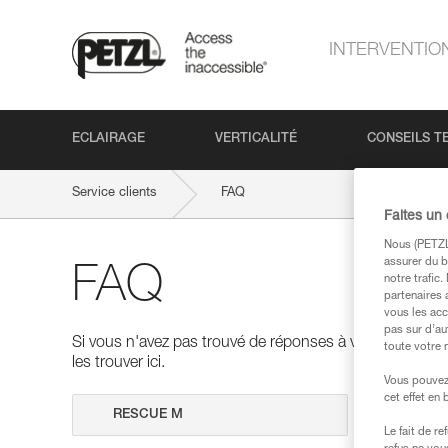
INTERVENTIO
ECLAIRAGE
VERTICALITÉ
CONSEILS T
Service clients
FAQ
Faites un
Nous (PETZL 
assurer du b
FAQ
notre trafic
partenaires 
vous les acc
pas sur d’au
Si vous n'avez pas trouvé de réponses à vos questions
toute votre 
les trouver ici.
Vous pouvez 
cet effet en
Effectuer 
Le fait de r