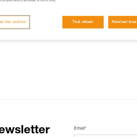
s empêchera d’accéder à notre Site.
15 RÉPONSES LES PLUS CONSULTÉES
CONTACT
es des cookies
Tout refuser
Autoriser tous
ewsletter
Email*