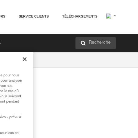
URS
SERVICE CLIENTS
TÉLÉCHARGEMENTS
Recherche
É
res pour nous
 pour analyser
avec nos
ns le cas où
 vous suivront
ront pendant
kies » prévu à
aucun cas ce