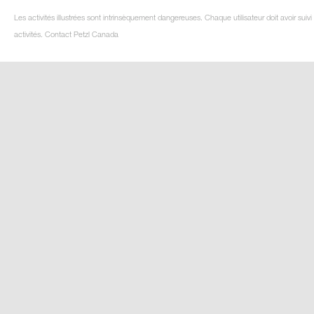
Les activités illustrées sont intrinsèquement dangereuses. Chaque utilisateur doit avoir su
activités. Contact Petzl Canada