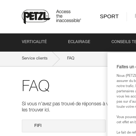
SPORT
VERTICALITÉ
ECLAIRAGE
CONSEILS T
Service clients
FAQ
Faites un
Nous (PETZL 
assurer du b
FAQ
notre trafic
partenaires 
vous les acc
pas sur d’au
Si vous n'avez pas trouvé de réponses à vos questions
toute votre 
les trouver ici.
Vous pouvez 
cet effet en
Effectuer 
Le fait de r