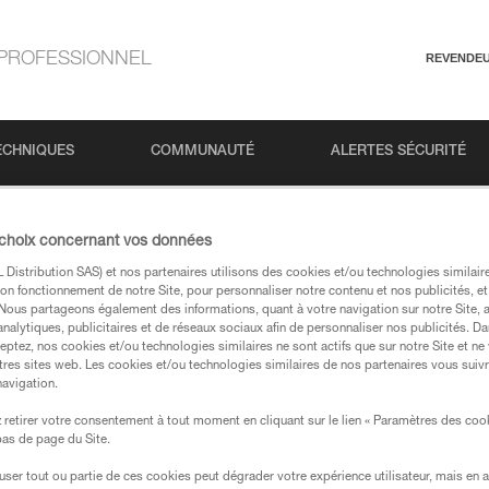
PROFESSIONNEL
REVENDE
ECHNIQUES
COMMUNAUTÉ
ALERTES SÉCURITÉ
 choix concernant vos données
Distribution SAS) et nos partenaires utilisons des cookies et/ou technologies similai
on fonctionnement de notre Site, pour personnaliser notre contenu et nos publicités, et
. Nous partageons également des informations, quant à votre navigation sur notre Site, 
analytiques, publicitaires et de réseaux sociaux afin de personnaliser nos publicités. Da
eptez, nos cookies et/ou technologies similaires ne sont actifs que sur notre Site et ne
tres sites web. Les cookies et/ou technologies similaires de nos partenaires vous suiv
 dans nos pages produits et techniques, vous devriez
navigation.
retirer votre consentement à tout moment en cliquant sur le lien « Paramètres des coo
 bas de page du Site.
votre recherche
efuser tout ou partie de ces cookies peut dégrader votre expérience utilisateur, mais en 