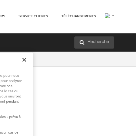
URS
SERVICE CLIENTS
TÉLÉCHARGEMENTS
Recherche
res pour nous
 pour analyser
avec nos
ns le cas où
 vous suivront
ront pendant
kies » prévu à
aucun cas ce