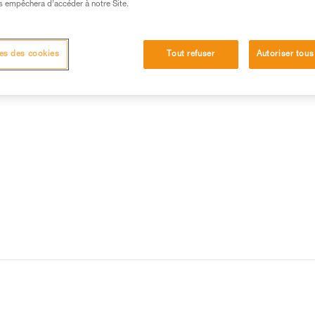
s empêchera d’accéder à notre Site.
15 RÉPONSES LES PLUS CONSULTÉES
CONTACT
es des cookies
Tout refuser
Autoriser tous
 et A5 (S91) ?