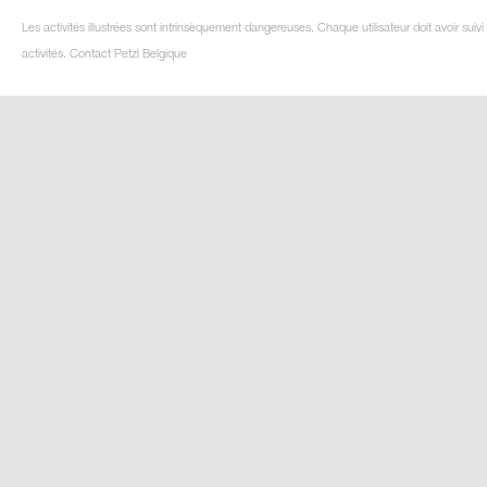
Les activités illustrées sont intrinsèquement dangereuses. Chaque utilisateur doit avoir su
activités. Contact Petzl Belgique